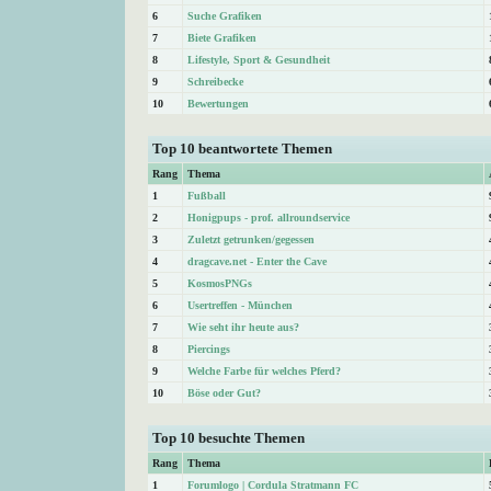
6
Suche Grafiken
7
Biete Grafiken
8
Lifestyle, Sport & Gesundheit
9
Schreibecke
10
Bewertungen
Top 10 beantwortete Themen
Rang
Thema
1
Fußball
2
Honigpups - prof. allroundservice
3
Zuletzt getrunken/gegessen
4
dragcave.net - Enter the Cave
5
KosmosPNGs
6
Usertreffen - München
7
Wie seht ihr heute aus?
8
Piercings
9
Welche Farbe für welches Pferd?
10
Böse oder Gut?
Top 10 besuchte Themen
Rang
Thema
1
Forumlogo | Cordula Stratmann FC