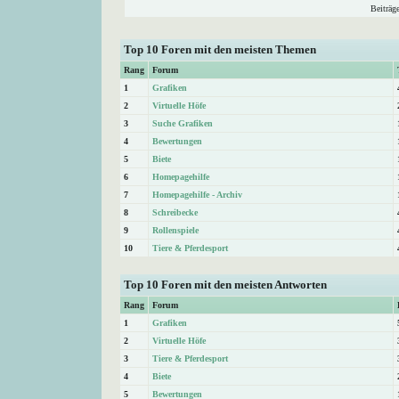
Beiträg
Top 10 Foren mit den meisten Themen
Rang
Forum
1
Grafiken
2
Virtuelle Höfe
3
Suche Grafiken
4
Bewertungen
5
Biete
6
Homepagehilfe
7
Homepagehilfe - Archiv
8
Schreibecke
9
Rollenspiele
10
Tiere & Pferdesport
Top 10 Foren mit den meisten Antworten
Rang
Forum
1
Grafiken
2
Virtuelle Höfe
3
Tiere & Pferdesport
4
Biete
5
Bewertungen