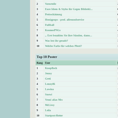
2
Vorurteile
3
Eure Ideen & Styles für Gegen Bilderkl...
4
Preisschätzung
5
Honigpups - prof. allroundservice
6
Fußball
7
KosmosPNGs
8
,, Erst bezahlen Sie ihre Sünden, dann...
9
Was lest ihr gerade?
10
Welche Farbe für welches Pferd?
Top 10 Poster
Rang
User
1
Knopfloch
2
Jenny
3
Greti
4
Lenny86
5
Lawina
6
Snowi
7
Vroni alias Mcs
8
McLissy
9
Leila
10
Startpost-Retter