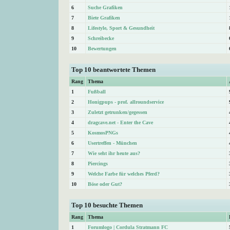
6
Suche Grafiken
7
Biete Grafiken
8
Lifestyle, Sport & Gesundheit
9
Schreibecke
10
Bewertungen
Top 10 beantwortete Themen
Rang
Thema
1
Fußball
2
Honigpups - prof. allroundservice
3
Zuletzt getrunken/gegessen
4
dragcave.net - Enter the Cave
5
KosmosPNGs
6
Usertreffen - München
7
Wie seht ihr heute aus?
8
Piercings
9
Welche Farbe für welches Pferd?
10
Böse oder Gut?
Top 10 besuchte Themen
Rang
Thema
1
Forumlogo | Cordula Stratmann FC