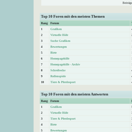
Beiträg
Top 10 Foren mit den meisten Themen
Rang
Forum
1
Grafiken
2
Virtuelle Höfe
3
Suche Grafiken
4
Bewertungen
5
Biete
6
Homepagehilfe
7
Homepagehilfe - Archiv
8
Schreibecke
9
Rollenspiele
10
Tiere & Pferdesport
Top 10 Foren mit den meisten Antworten
Rang
Forum
1
Grafiken
2
Virtuelle Höfe
3
Tiere & Pferdesport
4
Biete
5
Bewertungen