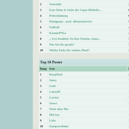
2
Vorurteile
3
Eure Ideen & Styles für Gegen Bilderkl...
4
Preisschätzung
5
Honigpups - prof. allroundservice
6
Fußball
7
KosmosPNGs
8
,, Erst bezahlen Sie ihre Sünden, dann...
9
Was lest ihr gerade?
10
Welche Farbe für welches Pferd?
Top 10 Poster
Rang
User
1
Knopfloch
2
Jenny
3
Greti
4
Lenny86
5
Lawina
6
Snowi
7
Vroni alias Mcs
8
McLissy
9
Leila
10
Startpost-Retter