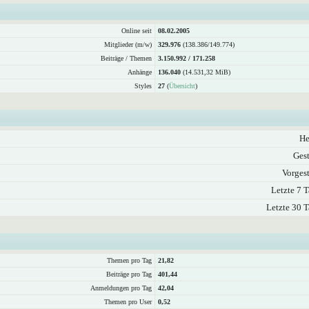
Online seit
08.02.2005
Mitglieder (m/w)
329.976
(138.386/149.774)
Beiträge / Themen
3.150.992 / 171.258
Anhänge
136.040
(14.531,32 MiB)
Styles
27
(
Übersicht
)
He
Gest
Vorgest
Letzte 7 T
Letzte 30 T
Themen pro Tag
21,82
Beiträge pro Tag
401,44
Anmeldungen pro Tag
42,04
Themen pro User
0,52