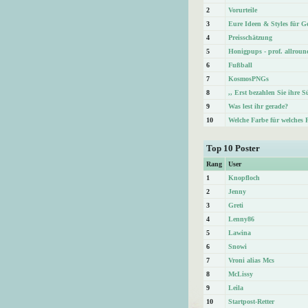
2
Vorurteile
3
Eure Ideen & Styles für Ge
4
Preisschätzung
5
Honigpups - prof. allroun
6
Fußball
7
KosmosPNGs
8
,, Erst bezahlen Sie ihre 
9
Was lest ihr gerade?
10
Welche Farbe für welches 
Top 10 Poster
Rang
User
1
Knopfloch
2
Jenny
3
Greti
4
Lenny86
5
Lawina
6
Snowi
7
Vroni alias Mcs
8
McLissy
9
Leila
10
Startpost-Retter