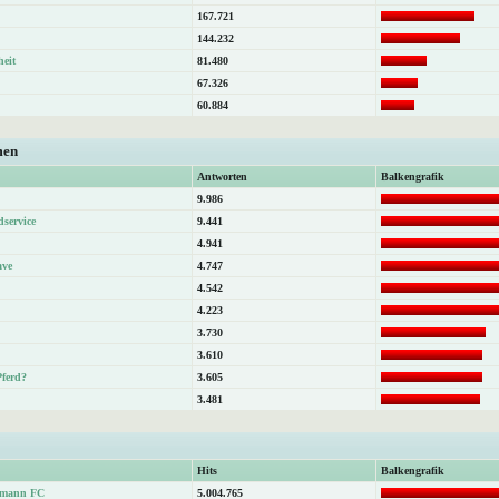
167.721
144.232
heit
81.480
67.326
60.884
men
Antworten
Balkengrafik
9.986
dservice
9.441
4.941
ave
4.747
4.542
4.223
3.730
3.610
Pferd?
3.605
3.481
Hits
Balkengrafik
atmann FC
5.004.765