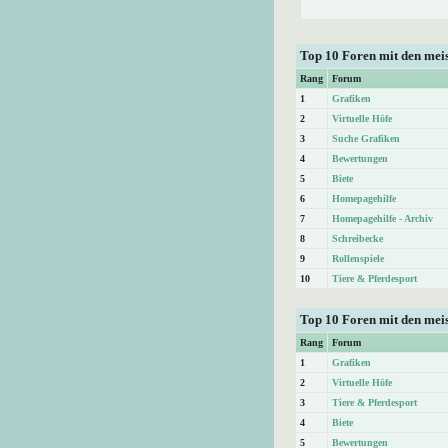
Top 10 Foren mit den me
Rang
Forum
1
Grafiken
2
Virtuelle Höfe
3
Suche Grafiken
4
Bewertungen
5
Biete
6
Homepagehilfe
7
Homepagehilfe - Archiv
8
Schreibecke
9
Rollenspiele
10
Tiere & Pferdesport
Top 10 Foren mit den mei
Rang
Forum
1
Grafiken
2
Virtuelle Höfe
3
Tiere & Pferdesport
4
Biete
5
Bewertungen