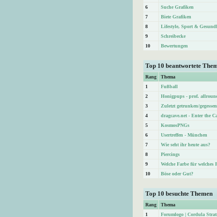
6
Suche Grafiken
7
Biete Grafiken
8
Lifestyle, Sport & Gesund
9
Schreibecke
10
Bewertungen
Top 10 beantwortete The
Rang
Thema
1
Fußball
2
Honigpups - prof. allroun
3
Zuletzt getrunken/gegessen
4
dragcave.net - Enter the C
5
KosmosPNGs
6
Usertreffen - München
7
Wie seht ihr heute aus?
8
Piercings
9
Welche Farbe für welches 
10
Böse oder Gut?
Top 10 besuchte Themen
Rang
Thema
1
Forumlogo | Cordula Str