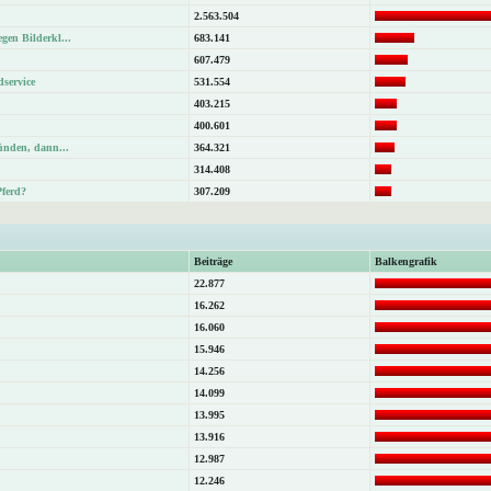
2.563.504
gen Bilderkl...
683.141
607.479
dservice
531.554
403.215
400.601
Sünden, dann...
364.321
314.408
Pferd?
307.209
Beiträge
Balkengrafik
22.877
16.262
16.060
15.946
14.256
14.099
13.995
13.916
12.987
12.246