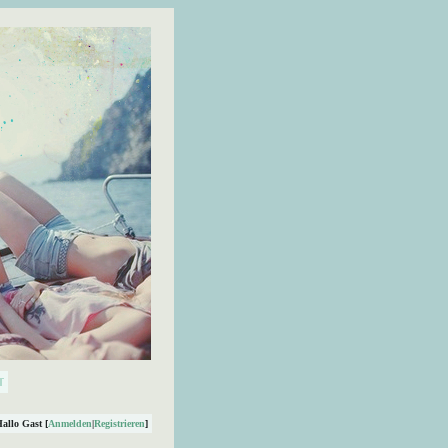
Hallo Gast [
Anmelden
|
Registrieren
]