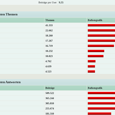
Beiträge pro User
9,55
isten Themen
Themen
Balkengrafik
41.333
22.662
18.260
17.267
16.719
10.232
10.023
4.762
4.639
4.523
sten Antworten
Beiträge
Balkengrafik
509.522
365.244
305.810
255.674
181.310