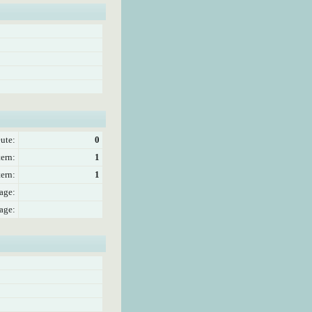
ute:
0
ern:
1
ern:
1
age:
age: