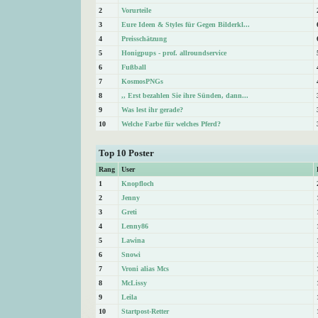
2
Vorurteile
3
Eure Ideen & Styles für Gegen Bilderkl...
4
Preisschätzung
5
Honigpups - prof. allroundservice
6
Fußball
7
KosmosPNGs
8
,, Erst bezahlen Sie ihre Sünden, dann...
9
Was lest ihr gerade?
10
Welche Farbe für welches Pferd?
Top 10 Poster
Rang
User
1
Knopfloch
2
Jenny
3
Greti
4
Lenny86
5
Lawina
6
Snowi
7
Vroni alias Mcs
8
McLissy
9
Leila
10
Startpost-Retter