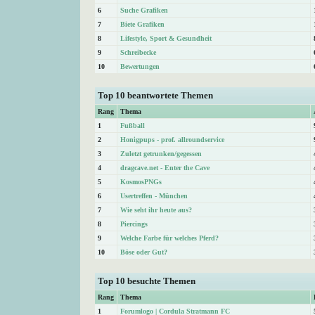
6
Suche Grafiken
7
Biete Grafiken
8
Lifestyle, Sport & Gesundheit
9
Schreibecke
10
Bewertungen
Top 10 beantwortete Themen
Rang
Thema
1
Fußball
2
Honigpups - prof. allroundservice
3
Zuletzt getrunken/gegessen
4
dragcave.net - Enter the Cave
5
KosmosPNGs
6
Usertreffen - München
7
Wie seht ihr heute aus?
8
Piercings
9
Welche Farbe für welches Pferd?
10
Böse oder Gut?
Top 10 besuchte Themen
Rang
Thema
1
Forumlogo | Cordula Stratmann FC