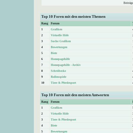
Beiträg
Top 10 Foren mit den meisten Themen
Rang
Forum
1
Grafiken
2
Virtuelle Höfe
3
Suche Grafiken
4
Bewertungen
5
Biete
6
Homepagehilfe
7
Homepagehilfe - Archiv
8
Schreibecke
9
Rollenspiele
10
Tiere & Pferdesport
Top 10 Foren mit den meisten Antworten
Rang
Forum
1
Grafiken
2
Virtuelle Höfe
3
Tiere & Pferdesport
4
Biete
5
Bewertungen