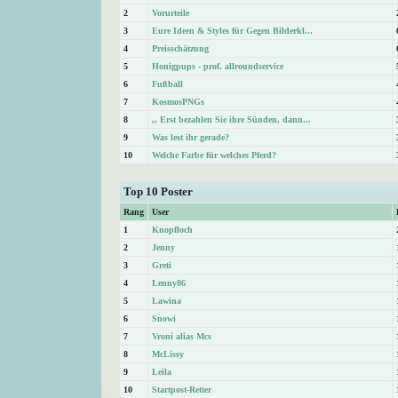
2
Vorurteile
3
Eure Ideen & Styles für Gegen Bilderkl...
4
Preisschätzung
5
Honigpups - prof. allroundservice
6
Fußball
7
KosmosPNGs
8
,, Erst bezahlen Sie ihre Sünden, dann...
9
Was lest ihr gerade?
10
Welche Farbe für welches Pferd?
Top 10 Poster
Rang
User
1
Knopfloch
2
Jenny
3
Greti
4
Lenny86
5
Lawina
6
Snowi
7
Vroni alias Mcs
8
McLissy
9
Leila
10
Startpost-Retter