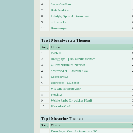
6
Suche Grafiken
7
Biete Grafiken
8
Lifestyle, Sport & Gesundheit
9
Schreibecke
10
Bewertungen
Top 10 beantwortete Themen
Rang
Thema
1
Fußball
2
Honigpups - prof. allroundservice
3
Zuletzt getrunken/gegessen
4
dragcave.net - Enter the Cave
5
KosmosPNGs
6
Usertreffen - München
7
Wie seht ihr heute aus?
8
Piercings
9
Welche Farbe für welches Pferd?
10
Böse oder Gut?
Top 10 besuchte Themen
Rang
Thema
1
Forumlogo | Cordula Stratmann FC