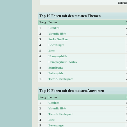
Beiträg
Top 10 Foren mit den meisten Themen
Rang
Forum
1
Grafiken
2
Virtuelle Höfe
3
Suche Grafiken
4
Bewertungen
5
Biete
6
Homepagehilfe
7
Homepagehilfe - Archiv
8
Schreibecke
9
Rollenspiele
10
Tiere & Pferdesport
Top 10 Foren mit den meisten Antworten
Rang
Forum
1
Grafiken
2
Virtuelle Höfe
3
Tiere & Pferdesport
4
Biete
5
Bewertungen