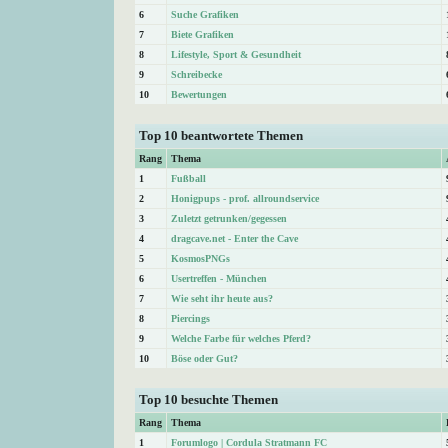
6
Suche Grafiken
7
Biete Grafiken
8
Lifestyle, Sport & Gesundheit
9
Schreibecke
10
Bewertungen
Top 10 beantwortete Themen
Rang
Thema
1
Fußball
2
Honigpups - prof. allroundservice
3
Zuletzt getrunken/gegessen
4
dragcave.net - Enter the Cave
5
KosmosPNGs
6
Usertreffen - München
7
Wie seht ihr heute aus?
8
Piercings
9
Welche Farbe für welches Pferd?
10
Böse oder Gut?
Top 10 besuchte Themen
Rang
Thema
1
Forumlogo | Cordula Stratmann FC