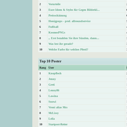
2
Vorurteile
3
Eure Ideen & Styles für Gegen Bilderkl...
4
Preisschätzung
5
Honigpups - prof. allroundservice
6
Fußball
7
KosmosPNGs
8
,, Erst bezahlen Sie ihre Sünden, dann...
9
Was lest ihr gerade?
10
Welche Farbe für welches Pferd?
Top 10 Poster
Rang
User
1
Knopfloch
2
Jenny
3
Greti
4
Lenny86
5
Lawina
6
Snowi
7
Vroni alias Mcs
8
McLissy
9
Leila
10
Startpost-Retter