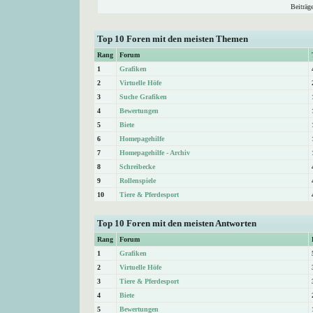
Beiträg
Top 10 Foren mit den meisten Themen
Rang
Forum
1
Grafiken
2
Virtuelle Höfe
3
Suche Grafiken
4
Bewertungen
5
Biete
6
Homepagehilfe
7
Homepagehilfe - Archiv
8
Schreibecke
9
Rollenspiele
10
Tiere & Pferdesport
Top 10 Foren mit den meisten Antworten
Rang
Forum
1
Grafiken
2
Virtuelle Höfe
3
Tiere & Pferdesport
4
Biete
5
Bewertungen