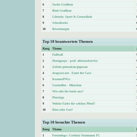
6
Suche Grafiken
7
Biete Grafiken
8
Lifestyle, Sport & Gesundheit
9
Schreibecke
10
Bewertungen
Top 10 beantwortete Themen
Rang
Thema
1
Fußball
2
Honigpups - prof. allroundservice
3
Zuletzt getrunken/gegessen
4
dragcave.net - Enter the Cave
5
KosmosPNGs
6
Usertreffen - München
7
Wie seht ihr heute aus?
8
Piercings
9
Welche Farbe für welches Pferd?
10
Böse oder Gut?
Top 10 besuchte Themen
Rang
Thema
1
Forumlogo | Cordula Stratmann FC