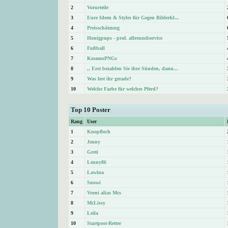
2
Vorurteile
3
Eure Ideen & Styles für Gegen Bilderkl...
4
Preisschätzung
5
Honigpups - prof. allroundservice
6
Fußball
7
KosmosPNGs
8
,, Erst bezahlen Sie ihre Sünden, dann...
9
Was lest ihr gerade?
10
Welche Farbe für welches Pferd?
Top 10 Poster
Rang
User
1
Knopfloch
2
Jenny
3
Greti
4
Lenny86
5
Lawina
6
Snowi
7
Vroni alias Mcs
8
McLissy
9
Leila
10
Startpost-Retter