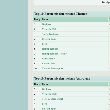
Beiträg
Top 10 Foren mit den meisten Themen
Rang
Forum
1
Grafiken
2
Virtuelle Höfe
3
Suche Grafiken
4
Bewertungen
5
Biete
6
Homepagehilfe
7
Homepagehilfe - Archiv
8
Schreibecke
9
Rollenspiele
10
Tiere & Pferdesport
Top 10 Foren mit den meisten Antworten
Rang
Forum
1
Grafiken
2
Virtuelle Höfe
3
Tiere & Pferdesport
4
Biete
5
Bewertungen