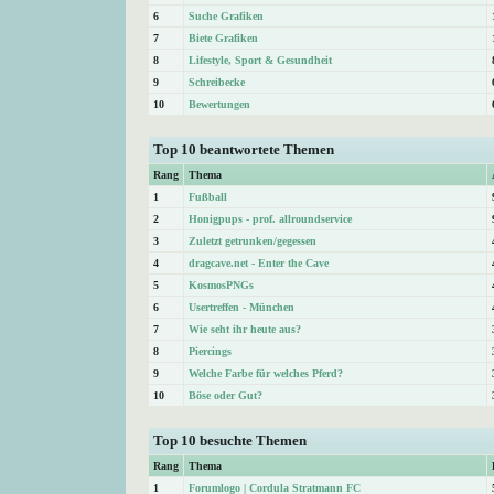
6
Suche Grafiken
7
Biete Grafiken
8
Lifestyle, Sport & Gesundheit
9
Schreibecke
10
Bewertungen
Top 10 beantwortete Themen
Rang
Thema
1
Fußball
2
Honigpups - prof. allroundservice
3
Zuletzt getrunken/gegessen
4
dragcave.net - Enter the Cave
5
KosmosPNGs
6
Usertreffen - München
7
Wie seht ihr heute aus?
8
Piercings
9
Welche Farbe für welches Pferd?
10
Böse oder Gut?
Top 10 besuchte Themen
Rang
Thema
1
Forumlogo | Cordula Stratmann FC