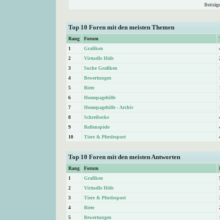
Beiträg
Top 10 Foren mit den meisten Themen
Rang
Forum
1
Grafiken
2
Virtuelle Höfe
3
Suche Grafiken
4
Bewertungen
5
Biete
6
Homepagehilfe
7
Homepagehilfe - Archiv
8
Schreibecke
9
Rollenspiele
10
Tiere & Pferdesport
Top 10 Foren mit den meisten Antworten
Rang
Forum
1
Grafiken
2
Virtuelle Höfe
3
Tiere & Pferdesport
4
Biete
5
Bewertungen