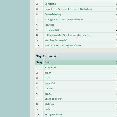
2
Vorurteile
3
Eure Ideen & Styles für Gegen Bilderkl...
4
Preisschätzung
5
Honigpups - prof. allroundservice
6
Fußball
7
KosmosPNGs
8
,, Erst bezahlen Sie ihre Sünden, dann...
9
Was lest ihr gerade?
10
Welche Farbe für welches Pferd?
Top 10 Poster
Rang
User
1
Knopfloch
2
Jenny
3
Greti
4
Lenny86
5
Lawina
6
Snowi
7
Vroni alias Mcs
8
McLissy
9
Leila
10
Startpost-Retter