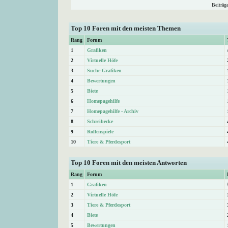
Beiträg
Top 10 Foren mit den meisten Themen
Rang
Forum
1
Grafiken
2
Virtuelle Höfe
3
Suche Grafiken
4
Bewertungen
5
Biete
6
Homepagehilfe
7
Homepagehilfe - Archiv
8
Schreibecke
9
Rollenspiele
10
Tiere & Pferdesport
Top 10 Foren mit den meisten Antworten
Rang
Forum
1
Grafiken
2
Virtuelle Höfe
3
Tiere & Pferdesport
4
Biete
5
Bewertungen