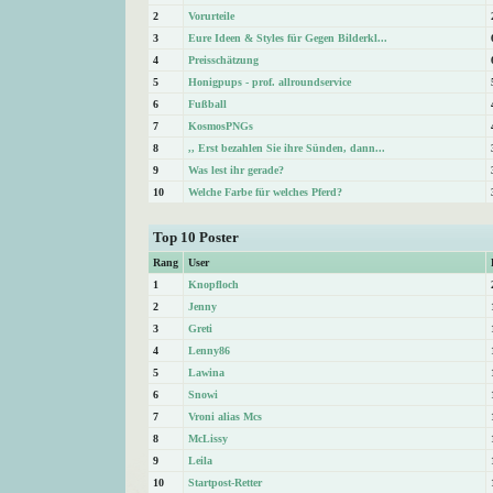
2
Vorurteile
3
Eure Ideen & Styles für Gegen Bilderkl...
4
Preisschätzung
5
Honigpups - prof. allroundservice
6
Fußball
7
KosmosPNGs
8
,, Erst bezahlen Sie ihre Sünden, dann...
9
Was lest ihr gerade?
10
Welche Farbe für welches Pferd?
Top 10 Poster
Rang
User
1
Knopfloch
2
Jenny
3
Greti
4
Lenny86
5
Lawina
6
Snowi
7
Vroni alias Mcs
8
McLissy
9
Leila
10
Startpost-Retter