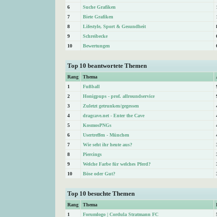
6
Suche Grafiken
7
Biete Grafiken
8
Lifestyle, Sport & Gesundheit
9
Schreibecke
10
Bewertungen
Top 10 beantwortete Themen
Rang
Thema
1
Fußball
2
Honigpups - prof. allroundservice
3
Zuletzt getrunken/gegessen
4
dragcave.net - Enter the Cave
5
KosmosPNGs
6
Usertreffen - München
7
Wie seht ihr heute aus?
8
Piercings
9
Welche Farbe für welches Pferd?
10
Böse oder Gut?
Top 10 besuchte Themen
Rang
Thema
1
Forumlogo | Cordula Stratmann FC