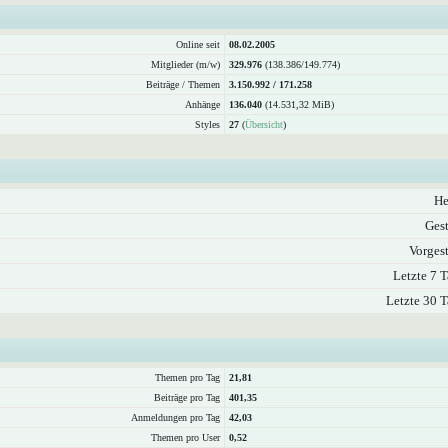
Online seit
08.02.2005
Mitglieder (m/w)
329.976
(138.386/149.774)
Beiträge / Themen
3.150.992 / 171.258
Anhänge
136.040
(14.531,32 MiB)
Styles
27
(
Übersicht
)
He
Gest
Vorgest
Letzte 7 T
Letzte 30 T
Themen pro Tag
21,81
Beiträge pro Tag
401,35
Anmeldungen pro Tag
42,03
Themen pro User
0,52