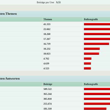
Beiträge pro User
9,55
isten Themen
Themen
Balkengrafik
41.333
22.662
18.260
17.267
16.719
10.232
10.023
4.762
4.639
4.523
sten Antworten
Beiträge
Balkengrafik
509.522
365.244
305.810
255.674
181.310