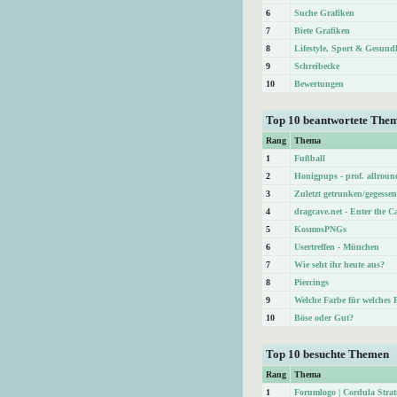
6
Suche Grafiken
7
Biete Grafiken
8
Lifestyle, Sport & Gesund
9
Schreibecke
10
Bewertungen
Top 10 beantwortete The
Rang
Thema
1
Fußball
2
Honigpups - prof. allroun
3
Zuletzt getrunken/gegessen
4
dragcave.net - Enter the C
5
KosmosPNGs
6
Usertreffen - München
7
Wie seht ihr heute aus?
8
Piercings
9
Welche Farbe für welches 
10
Böse oder Gut?
Top 10 besuchte Themen
Rang
Thema
1
Forumlogo | Cordula Str