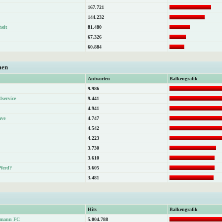
167.721
144.232
heit
81.480
67.326
60.884
men
Antworten
Balkengrafik
9.986
dservice
9.441
4.941
ave
4.747
4.542
4.223
3.730
3.610
Pferd?
3.605
3.481
Hits
Balkengrafik
atmann FC
5.004.788