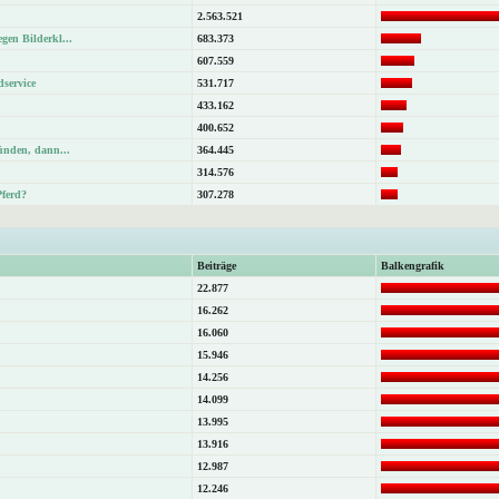
2.563.521
gen Bilderkl...
683.373
607.559
dservice
531.717
433.162
400.652
Sünden, dann...
364.445
314.576
Pferd?
307.278
Beiträge
Balkengrafik
22.877
16.262
16.060
15.946
14.256
14.099
13.995
13.916
12.987
12.246