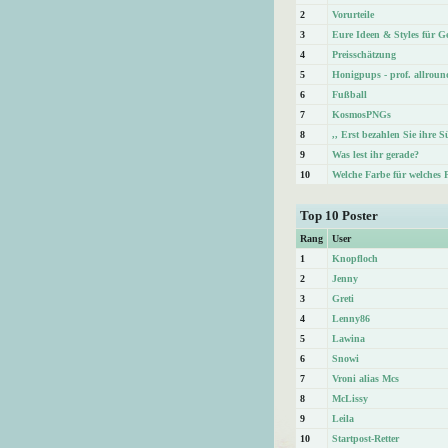
2
Vorurteile
3
Eure Ideen & Styles für Ge
4
Preisschätzung
5
Honigpups - prof. allroun
6
Fußball
7
KosmosPNGs
8
,, Erst bezahlen Sie ihre 
9
Was lest ihr gerade?
10
Welche Farbe für welches 
Top 10 Poster
Rang
User
1
Knopfloch
2
Jenny
3
Greti
4
Lenny86
5
Lawina
6
Snowi
7
Vroni alias Mcs
8
McLissy
9
Leila
10
Startpost-Retter