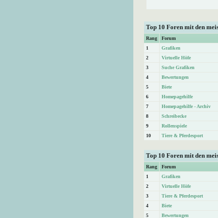
Top 10 Foren mit den me
Rang
Forum
1
Grafiken
2
Virtuelle Höfe
3
Suche Grafiken
4
Bewertungen
5
Biete
6
Homepagehilfe
7
Homepagehilfe - Archiv
8
Schreibecke
9
Rollenspiele
10
Tiere & Pferdesport
Top 10 Foren mit den mei
Rang
Forum
1
Grafiken
2
Virtuelle Höfe
3
Tiere & Pferdesport
4
Biete
5
Bewertungen