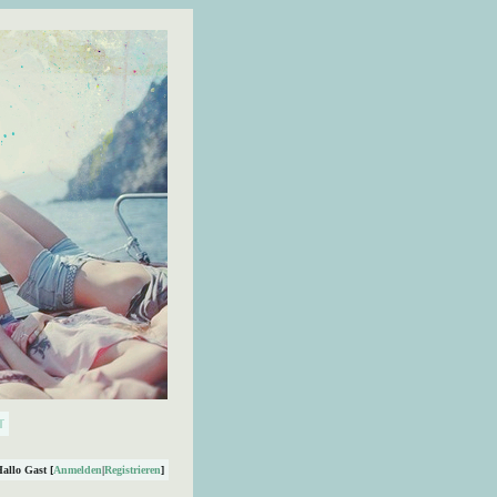
Hallo Gast [
Anmelden
|
Registrieren
]