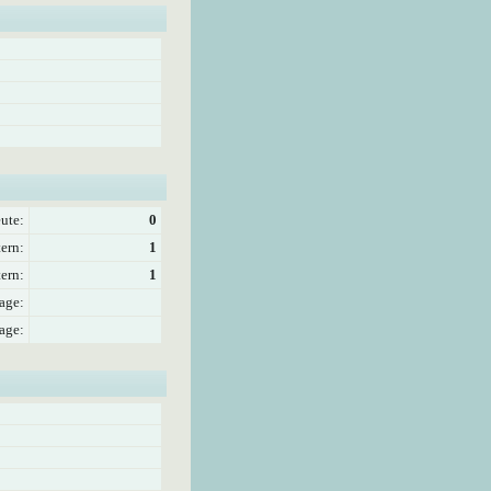
ute:
0
ern:
1
ern:
1
age:
age: