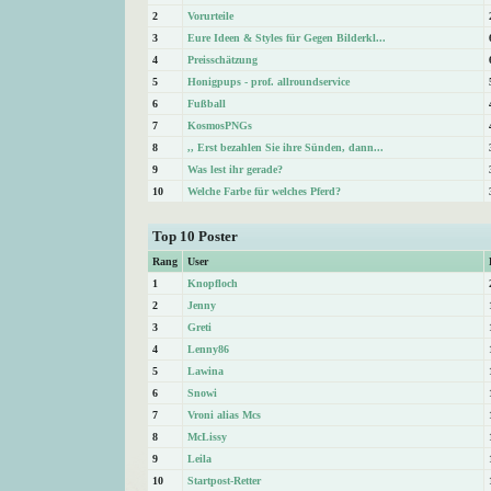
2
Vorurteile
3
Eure Ideen & Styles für Gegen Bilderkl...
4
Preisschätzung
5
Honigpups - prof. allroundservice
6
Fußball
7
KosmosPNGs
8
,, Erst bezahlen Sie ihre Sünden, dann...
9
Was lest ihr gerade?
10
Welche Farbe für welches Pferd?
Top 10 Poster
Rang
User
1
Knopfloch
2
Jenny
3
Greti
4
Lenny86
5
Lawina
6
Snowi
7
Vroni alias Mcs
8
McLissy
9
Leila
10
Startpost-Retter