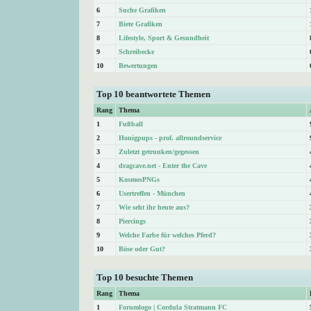
6
Suche Grafiken
7
Biete Grafiken
8
Lifestyle, Sport & Gesundheit
9
Schreibecke
10
Bewertungen
Top 10 beantwortete Themen
Rang
Thema
1
Fußball
2
Honigpups - prof. allroundservice
3
Zuletzt getrunken/gegessen
4
dragcave.net - Enter the Cave
5
KosmosPNGs
6
Usertreffen - München
7
Wie seht ihr heute aus?
8
Piercings
9
Welche Farbe für welches Pferd?
10
Böse oder Gut?
Top 10 besuchte Themen
Rang
Thema
1
Forumlogo | Cordula Stratmann FC