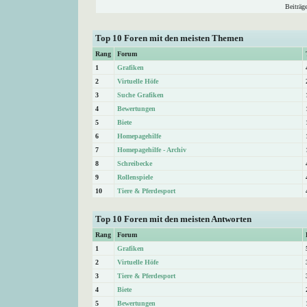
Beiträg
Top 10 Foren mit den meisten Themen
Rang
Forum
1
Grafiken
2
Virtuelle Höfe
3
Suche Grafiken
4
Bewertungen
5
Biete
6
Homepagehilfe
7
Homepagehilfe - Archiv
8
Schreibecke
9
Rollenspiele
10
Tiere & Pferdesport
Top 10 Foren mit den meisten Antworten
Rang
Forum
1
Grafiken
2
Virtuelle Höfe
3
Tiere & Pferdesport
4
Biete
5
Bewertungen