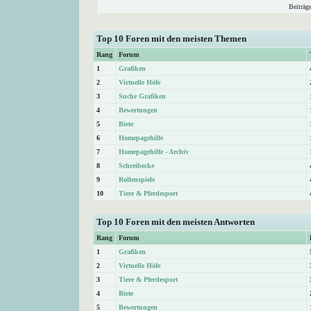
Beiträg
Top 10 Foren mit den meisten Themen
Rang
Forum
1
Grafiken
2
Virtuelle Höfe
3
Suche Grafiken
4
Bewertungen
5
Biete
6
Homepagehilfe
7
Homepagehilfe - Archiv
8
Schreibecke
9
Rollenspiele
10
Tiere & Pferdesport
Top 10 Foren mit den meisten Antworten
Rang
Forum
1
Grafiken
2
Virtuelle Höfe
3
Tiere & Pferdesport
4
Biete
5
Bewertungen