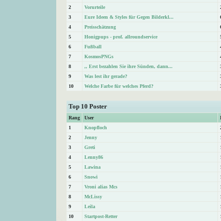
2
Vorurteile
3
Eure Ideen & Styles für Gegen Bilderkl...
4
Preisschätzung
5
Honigpups - prof. allroundservice
6
Fußball
7
KosmosPNGs
8
,, Erst bezahlen Sie ihre Sünden, dann...
9
Was lest ihr gerade?
10
Welche Farbe für welches Pferd?
Top 10 Poster
Rang
User
1
Knopfloch
2
Jenny
3
Greti
4
Lenny86
5
Lawina
6
Snowi
7
Vroni alias Mcs
8
McLissy
9
Leila
10
Startpost-Retter