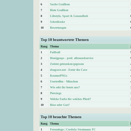
6
Suche Grafiken
7
Biete Grafiken
8
Lifestyle, Sport & Gesundheit
9
Schreibecke
10
Bewertungen
Top 10 beantwortete Themen
Rang
Thema
1
Fußball
2
Honigpups - prof. allroundservice
3
Zuletzt getrunken/gegessen
4
dragcave.net - Enter the Cave
5
KosmosPNGs
6
Usertreffen - München
7
Wie seht ihr heute aus?
8
Piercings
9
Welche Farbe für welches Pferd?
10
Böse oder Gut?
Top 10 besuchte Themen
Rang
Thema
1
Forumlogo | Cordula Stratmann FC