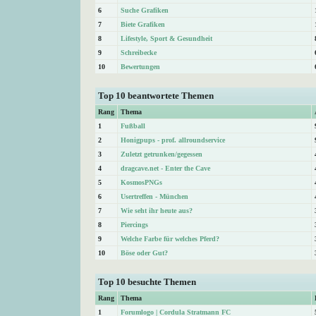
6
Suche Grafiken
7
Biete Grafiken
8
Lifestyle, Sport & Gesundheit
9
Schreibecke
10
Bewertungen
Top 10 beantwortete Themen
Rang
Thema
1
Fußball
2
Honigpups - prof. allroundservice
3
Zuletzt getrunken/gegessen
4
dragcave.net - Enter the Cave
5
KosmosPNGs
6
Usertreffen - München
7
Wie seht ihr heute aus?
8
Piercings
9
Welche Farbe für welches Pferd?
10
Böse oder Gut?
Top 10 besuchte Themen
Rang
Thema
1
Forumlogo | Cordula Stratmann FC