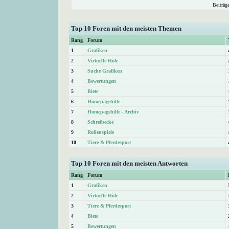
Beiträg
Top 10 Foren mit den meisten Themen
Rang
Forum
1
Grafiken
2
Virtuelle Höfe
3
Suche Grafiken
4
Bewertungen
5
Biete
6
Homepagehilfe
7
Homepagehilfe - Archiv
8
Schreibecke
9
Rollenspiele
10
Tiere & Pferdesport
Top 10 Foren mit den meisten Antworten
Rang
Forum
1
Grafiken
2
Virtuelle Höfe
3
Tiere & Pferdesport
4
Biete
5
Bewertungen