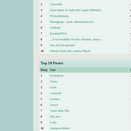
2
Vorurteile
3
Eure Ideen & Styles für Gegen Bilderkl...
4
Preisschätzung
5
Honigpups - prof. allroundservice
6
Fußball
7
KosmosPNGs
8
,, Erst bezahlen Sie ihre Sünden, dann...
9
Was lest ihr gerade?
10
Welche Farbe für welches Pferd?
Top 10 Poster
Rang
User
1
Knopfloch
2
Jenny
3
Greti
4
Lenny86
5
Lawina
6
Snowi
7
Vroni alias Mcs
8
McLissy
9
Leila
10
Startpost-Retter