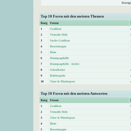
Beiträg
Top 10 Foren mit den meisten Themen
Rang
Forum
1
Grafiken
2
Virtuelle Höfe
3
Suche Grafiken
4
Bewertungen
5
Biete
6
Homepagehilfe
7
Homepagehilfe - Archiv
8
Schreibecke
9
Rollenspiele
10
Tiere & Pferdesport
Top 10 Foren mit den meisten Antworten
Rang
Forum
1
Grafiken
2
Virtuelle Höfe
3
Tiere & Pferdesport
4
Biete
5
Bewertungen