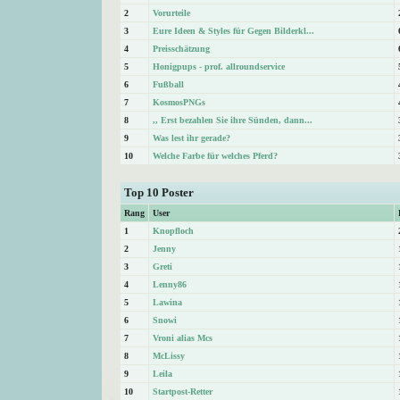
2
Vorurteile
3
Eure Ideen & Styles für Gegen Bilderkl...
4
Preisschätzung
5
Honigpups - prof. allroundservice
6
Fußball
7
KosmosPNGs
8
,, Erst bezahlen Sie ihre Sünden, dann...
9
Was lest ihr gerade?
10
Welche Farbe für welches Pferd?
Top 10 Poster
Rang
User
1
Knopfloch
2
Jenny
3
Greti
4
Lenny86
5
Lawina
6
Snowi
7
Vroni alias Mcs
8
McLissy
9
Leila
10
Startpost-Retter