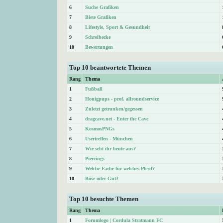
6
Suche Grafiken
7
Biete Grafiken
8
Lifestyle, Sport & Gesundheit
9
Schreibecke
10
Bewertungen
Top 10 beantwortete Themen
Rang
Thema
1
Fußball
2
Honigpups - prof. allroundservice
3
Zuletzt getrunken/gegessen
4
dragcave.net - Enter the Cave
5
KosmosPNGs
6
Usertreffen - München
7
Wie seht ihr heute aus?
8
Piercings
9
Welche Farbe für welches Pferd?
10
Böse oder Gut?
Top 10 besuchte Themen
Rang
Thema
1
Forumlogo | Cordula Stratmann FC