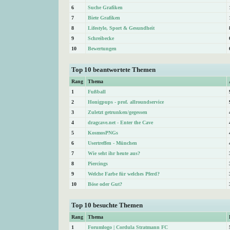
6
Suche Grafiken
7
Biete Grafiken
8
Lifestyle, Sport & Gesundheit
9
Schreibecke
10
Bewertungen
Top 10 beantwortete Themen
Rang
Thema
1
Fußball
2
Honigpups - prof. allroundservice
3
Zuletzt getrunken/gegessen
4
dragcave.net - Enter the Cave
5
KosmosPNGs
6
Usertreffen - München
7
Wie seht ihr heute aus?
8
Piercings
9
Welche Farbe für welches Pferd?
10
Böse oder Gut?
Top 10 besuchte Themen
Rang
Thema
1
Forumlogo | Cordula Stratmann FC