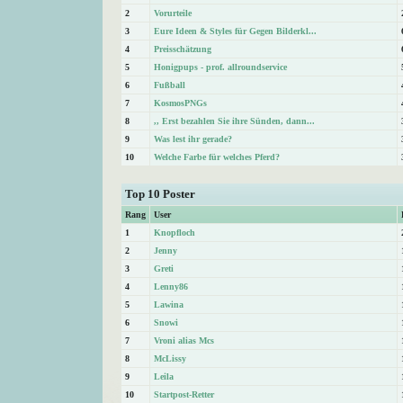
2
Vorurteile
3
Eure Ideen & Styles für Gegen Bilderkl...
4
Preisschätzung
5
Honigpups - prof. allroundservice
6
Fußball
7
KosmosPNGs
8
,, Erst bezahlen Sie ihre Sünden, dann...
9
Was lest ihr gerade?
10
Welche Farbe für welches Pferd?
Top 10 Poster
Rang
User
1
Knopfloch
2
Jenny
3
Greti
4
Lenny86
5
Lawina
6
Snowi
7
Vroni alias Mcs
8
McLissy
9
Leila
10
Startpost-Retter