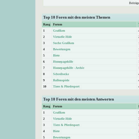
Beiträg
Top 10 Foren mit den meisten Themen
Rang
Forum
1
Grafiken
2
Virtuelle Höfe
3
Suche Grafiken
4
Bewertungen
5
Biete
6
Homepagehilfe
7
Homepagehilfe - Archiv
8
Schreibecke
9
Rollenspiele
10
Tiere & Pferdesport
Top 10 Foren mit den meisten Antworten
Rang
Forum
1
Grafiken
2
Virtuelle Höfe
3
Tiere & Pferdesport
4
Biete
5
Bewertungen