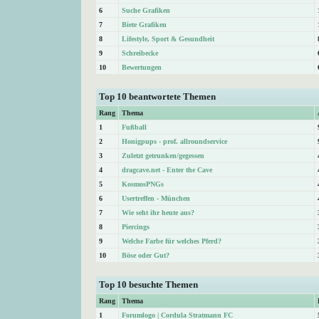
6
Suche Grafiken
7
Biete Grafiken
8
Lifestyle, Sport & Gesundheit
9
Schreibecke
10
Bewertungen
Top 10 beantwortete Themen
Rang
Thema
1
Fußball
2
Honigpups - prof. allroundservice
3
Zuletzt getrunken/gegessen
4
dragcave.net - Enter the Cave
5
KosmosPNGs
6
Usertreffen - München
7
Wie seht ihr heute aus?
8
Piercings
9
Welche Farbe für welches Pferd?
10
Böse oder Gut?
Top 10 besuchte Themen
Rang
Thema
1
Forumlogo | Cordula Stratmann FC