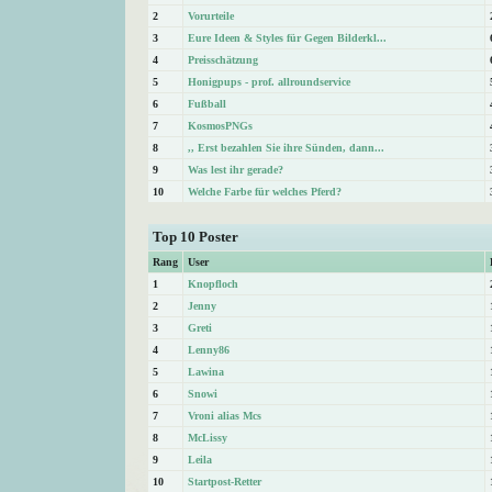
2
Vorurteile
3
Eure Ideen & Styles für Gegen Bilderkl...
4
Preisschätzung
5
Honigpups - prof. allroundservice
6
Fußball
7
KosmosPNGs
8
,, Erst bezahlen Sie ihre Sünden, dann...
9
Was lest ihr gerade?
10
Welche Farbe für welches Pferd?
Top 10 Poster
Rang
User
1
Knopfloch
2
Jenny
3
Greti
4
Lenny86
5
Lawina
6
Snowi
7
Vroni alias Mcs
8
McLissy
9
Leila
10
Startpost-Retter