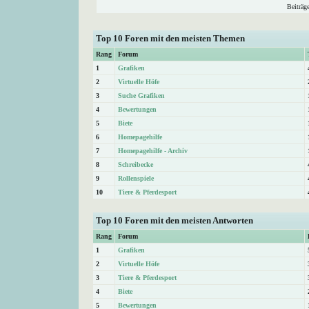
Beiträg
Top 10 Foren mit den meisten Themen
Rang
Forum
1
Grafiken
2
Virtuelle Höfe
3
Suche Grafiken
4
Bewertungen
5
Biete
6
Homepagehilfe
7
Homepagehilfe - Archiv
8
Schreibecke
9
Rollenspiele
10
Tiere & Pferdesport
Top 10 Foren mit den meisten Antworten
Rang
Forum
1
Grafiken
2
Virtuelle Höfe
3
Tiere & Pferdesport
4
Biete
5
Bewertungen