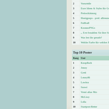
2
Vorurteile
3
Eure Ideen & Styles für Ge
4
Preisschätzung
5
Honigpups - prof. allroun
6
Fußball
7
KosmosPNGs
8
,, Erst bezahlen Sie ihre 
9
Was lest ihr gerade?
10
Welche Farbe für welches 
Top 10 Poster
Rang
User
1
Knopfloch
2
Jenny
3
Greti
4
Lenny86
5
Lawina
6
Snowi
7
Vroni alias Mcs
8
McLissy
9
Leila
10
Startpost-Retter