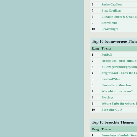
6
Suche Grafiken
7
Biete Grafiken
8
Lifestyle, Sport & Gesund
9
Schreibecke
10
Bewertungen
Top 10 beantwortete The
Rang
Thema
1
Fußball
2
Honigpups - prof. allroun
3
Zuletzt getrunken/gegessen
4
dragcave.net - Enter the C
5
KosmosPNGs
6
Usertreffen - München
7
Wie seht ihr heute aus?
8
Piercings
9
Welche Farbe für welches 
10
Böse oder Gut?
Top 10 besuchte Themen
Rang
Thema
1
Forumlogo | Cordula Str