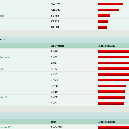
167.721
144.232
heit
81.480
67.326
60.884
men
Antworten
Balkengrafik
9.986
dservice
9.441
4.941
ave
4.747
4.542
4.223
3.730
3.610
Pferd?
3.605
3.481
Hits
Balkengrafik
atmann FC
5.004.795