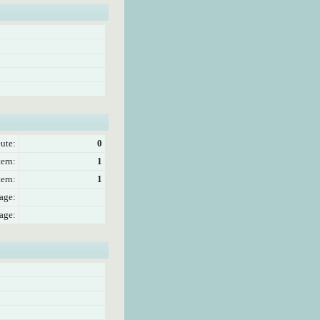
ute:
0
ern:
1
ern:
1
age:
age: