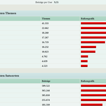
Beiträge pro User
9,55
isten Themen
Themen
Balkengrafik
41.333
22.662
18.260
17.267
16.719
10.232
10.023
4.762
4.639
4.523
sten Antworten
Beiträge
Balkengrafik
509.522
365.244
305.810
255.674
181.310