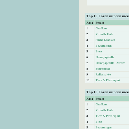
Top 10 Foren mit den me
Rang
Forum
1
Grafiken
2
Virtuelle Höfe
3
Suche Grafiken
4
Bewertungen
5
Biete
6
Homepagehilfe
7
Homepagehilfe - Archiv
8
Schreibecke
9
Rollenspiele
10
Tiere & Pferdesport
Top 10 Foren mit den mei
Rang
Forum
1
Grafiken
2
Virtuelle Höfe
3
Tiere & Pferdesport
4
Biete
5
Bewertungen