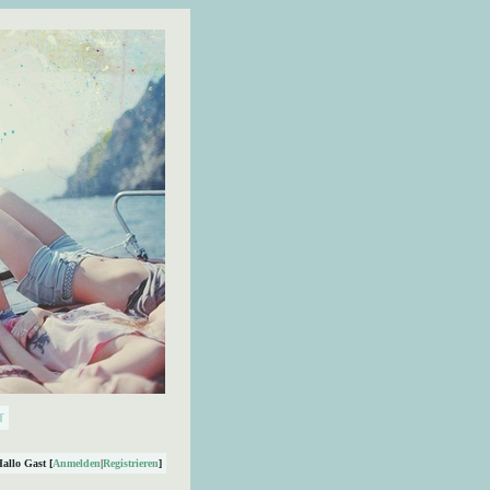
Hallo Gast [
Anmelden
|
Registrieren
]