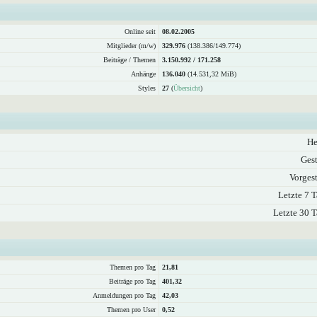
Online seit
08.02.2005
Mitglieder (m/w)
329.976
(138.386/149.774)
Beiträge / Themen
3.150.992 / 171.258
Anhänge
136.040
(14.531,32 MiB)
Styles
27
(
Übersicht
)
He
Gest
Vorgest
Letzte 7 T
Letzte 30 T
Themen pro Tag
21,81
Beiträge pro Tag
401,32
Anmeldungen pro Tag
42,03
Themen pro User
0,52