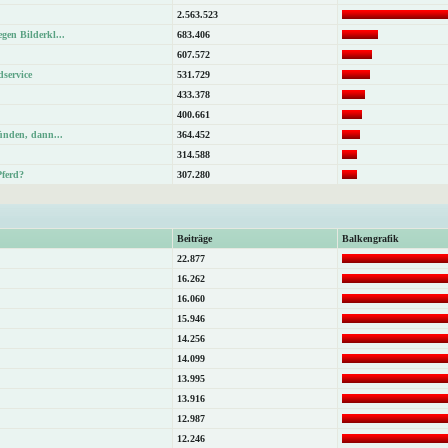
2.563.523
gen Bilderkl...
683.406
607.572
dservice
531.729
433.378
400.661
Sünden, dann...
364.452
314.588
Pferd?
307.280
Beiträge
Balkengrafik
22.877
16.262
16.060
15.946
14.256
14.099
13.995
13.916
12.987
12.246