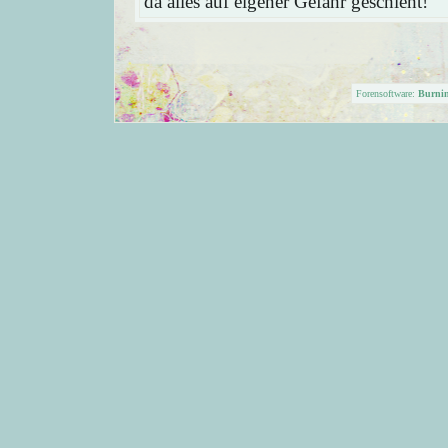
da alles auf eigener Gefahr geschieht!
Forensoftware:
Burni