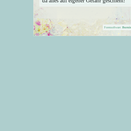
da alles auf eigener Gefahr geschieht!
Forensoftware:
Burni