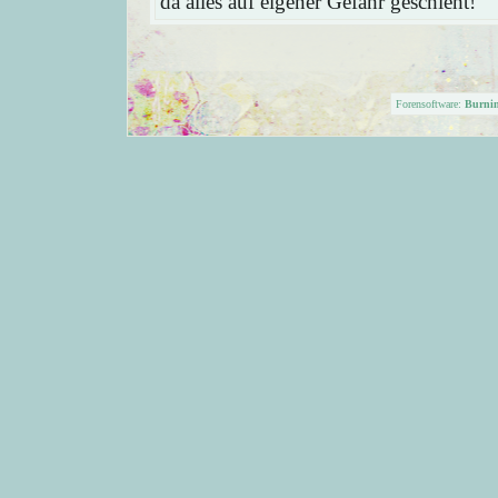
da alles auf eigener Gefahr geschieht!
Forensoftware:
Burni