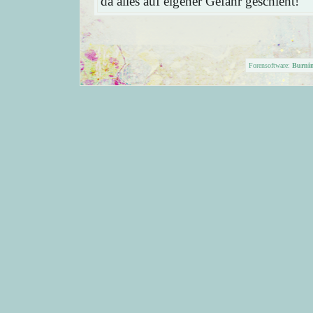
da alles auf eigener Gefahr geschieht!
Forensoftware:
Burni