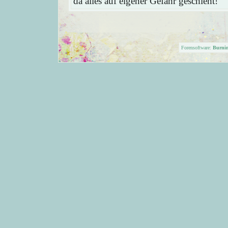
da alles auf eigener Gefahr geschieht!
Forensoftware:
Burni