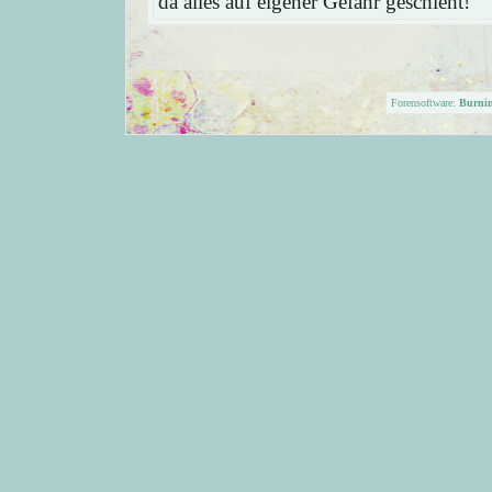
da alles auf eigener Gefahr geschieht!
Forensoftware:
Burni