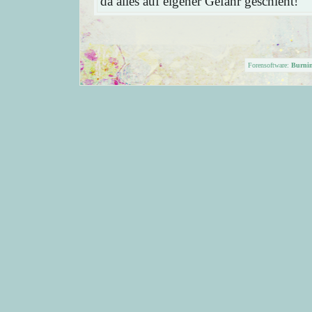
da alles auf eigener Gefahr geschieht!
Forensoftware:
Burni