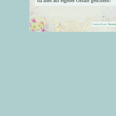
da alles auf eigener Gefahr geschieht!
Forensoftware:
Burni