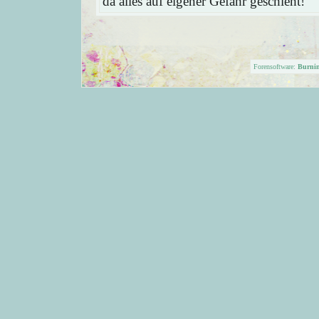
da alles auf eigener Gefahr geschieht!
Forensoftware:
Burni