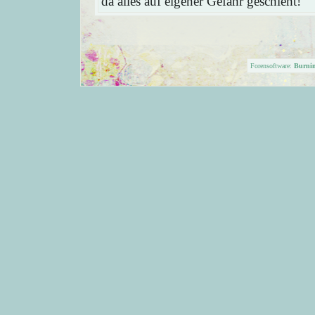
da alles auf eigener Gefahr geschieht!
Forensoftware:
Burni