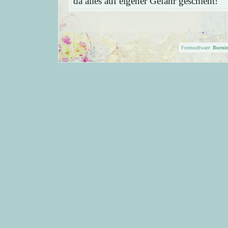
da alles auf eigener Gefahr geschieht!
Forensoftware:
Burni