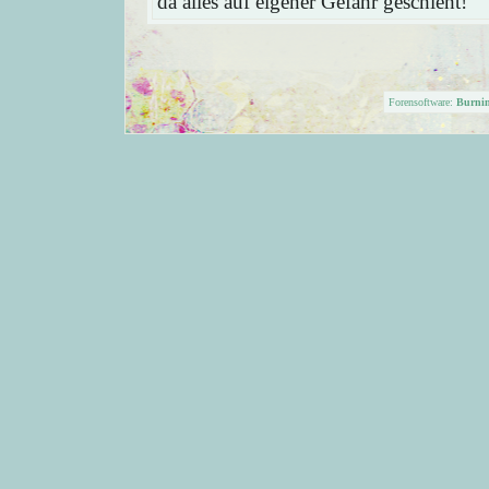
da alles auf eigener Gefahr geschieht!
Forensoftware:
Burni