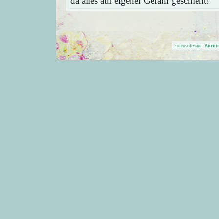
da alles auf eigener Gefahr geschieht!
Forensoftware:
Burni