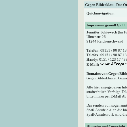
Gegen Bilderklau - Das O
Quicknavigation:
Impressum gemäß §5
TE
Jennifer Schieweck
(Im F
Ulmenstr. 26
91244 Reichenschwand
Telefon:
09151 / 90 87 13
Telefax:
09151 / 90 87 13
Handy:
0151 / 123 17 43
E-Mail:
Domains von Gegen Bild
GegenBilderklau.at, Gege
Alle hier angegebenen Inf
strafrechtlich Verfolgt. T
bitte immer per E-Mail Ab
Das senden von sogenannte
Spaß-Anrufe o.ä. an die 
Spaß-Anrufen o.ä. wird die
Hinweise und Copyright