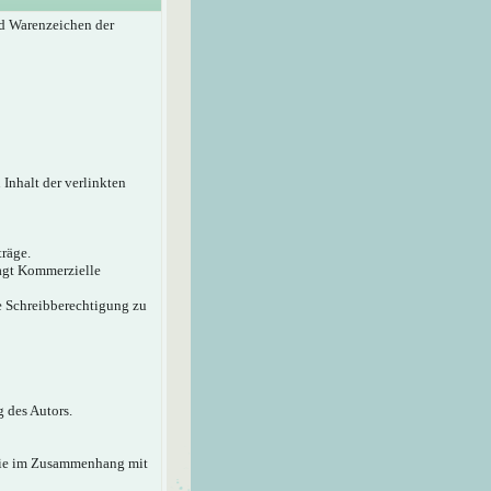
d Warenzeichen der
 Inhalt der verlinkten
träge.
sagt Kommerzielle
ie Schreibberechtigung zu
 des Autors.
 die im Zusammenhang mit