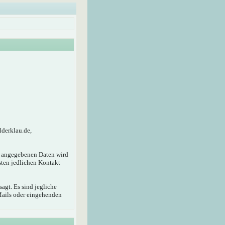
lderklau.de,
r angegebenen Daten wird
sten jedlichen Kontakt
agt. Es sind jegliche
Mails oder eingehenden