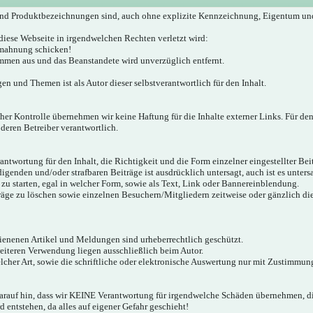
nd Produktbezeichnungen sind, auch ohne explizite Kennzeichnung, Eigentum un
diese Webseite in irgendwelchen Rechten verletzt wird:
bmahnung schicken!
mmen aus und das Beanstandete wird unverzüglich entfernt.
gen und Themen ist als Autor dieser selbstverantwortlich für den Inhalt.
icher Kontrolle übernehmen wir keine Haftung für die Inhalte externer Links. Für den
 deren Betreiber verantwortlich.
twortung für den Inhalt, die Richtigkeit und die Form einzelner eingestellter Bei
igenden und/oder strafbaren Beiträge ist ausdrücklich untersagt, auch ist es unter
zu starten, egal in welcher Form, sowie als Text, Link oder Bannereinblendung.
träge zu löschen sowie einzelnen Besuchern/Mitgliedern zeitweise oder gänzlich d
hienenen Artikel und Meldungen sind urheberrechtlich geschützt.
weiteren Verwendung liegen ausschließlich beim Autor.
cher Art, sowie die schriftliche oder elektronische Auswertung nur mit Zustimmung
darauf hin, dass wir KEINE Verantwortung für irgendwelche Schäden übernehmen,
 entstehen, da alles auf eigener Gefahr geschieht!