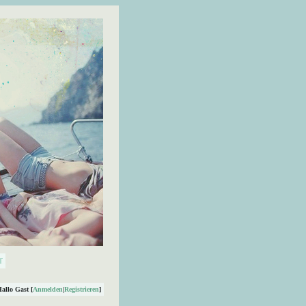
Hallo Gast [
Anmelden
|
Registrieren
]