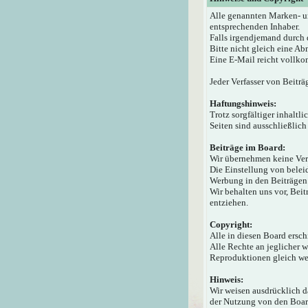
Alle genannten Marken- u
entsprechenden Inhaber.
Falls irgendjemand durch 
Bitte nicht gleich eine A
Eine E-Mail reicht vollko
Jeder Verfasser von Beiträ
Haftungshinweis:
Trotz sorgfältiger inhaltl
Seiten sind ausschließlich
Beiträge im Board:
Wir übernehmen keine Veran
Die Einstellung von beleid
Werbung in den Beiträgen 
Wir behalten uns vor, Bei
entziehen.
Copyright:
Alle in diesen Board ersc
Alle Rechte an jeglicher 
Reproduktionen gleich wel
Hinweis:
Wir weisen ausdrücklich 
der Nutzung von den Board