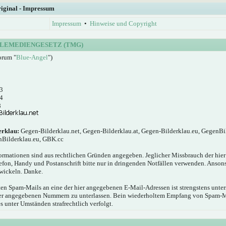
riginal - Impressum
Impressum
•
Hinweise und Copyright
LEMEDIENGESETZ (TMG)
orum "
Blue-Angel
")
3
4
8
erklau:
Gegen-Bilderklau.net, Gegen-Bilderklau.at, Gegen-Bilderklau.eu, GegenBi
nBilderklau.eu, GBK.cc
ormationen sind aus rechtlichen Gründen angegeben. Jeglicher Missbrauch der hie
elefon, Handy und Postanschrift bitte nur in dringenden Notfällen verwenden. Anson
wickeln. Danke.
n Spam-Mails an eine der hier angegebenen E-Mail-Adressen ist strengstens unters
hier angegebenen Nummern zu unterlassen. Bein wiederholtem Empfang von Spam-
s unter Umständen strafrechtlich verfolgt.