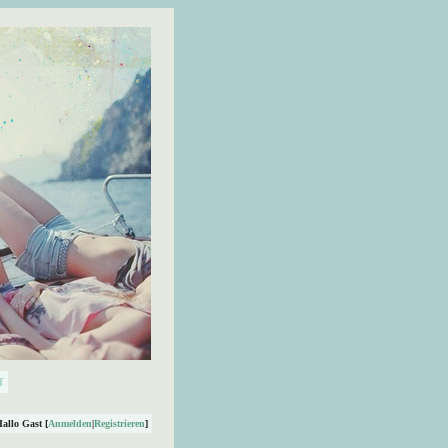
Hallo Gast [
Anmelden
|
Registrieren
]