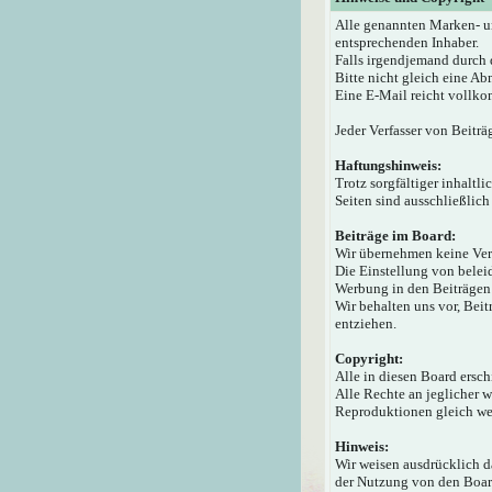
Alle genannten Marken- u
entsprechenden Inhaber.
Falls irgendjemand durch 
Bitte nicht gleich eine A
Eine E-Mail reicht vollko
Jeder Verfasser von Beiträ
Haftungshinweis:
Trotz sorgfältiger inhaltl
Seiten sind ausschließlich
Beiträge im Board:
Wir übernehmen keine Veran
Die Einstellung von beleid
Werbung in den Beiträgen 
Wir behalten uns vor, Bei
entziehen.
Copyright:
Alle in diesen Board ersc
Alle Rechte an jeglicher 
Reproduktionen gleich wel
Hinweis:
Wir weisen ausdrücklich 
der Nutzung von den Board