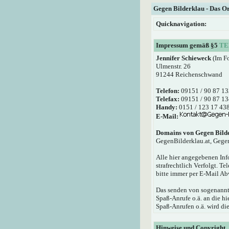
Gegen Bilderklau - Das O
Quicknavigation:
Impressum gemäß §5
TE
Jennifer Schieweck
(Im F
Ulmenstr. 26
91244 Reichenschwand
Telefon:
09151 / 90 87 13
Telefax:
09151 / 90 87 13
Handy:
0151 / 123 17 43
E-Mail:
Domains von Gegen Bild
GegenBilderklau.at, Gege
Alle hier angegebenen Inf
strafrechtlich Verfolgt. T
bitte immer per E-Mail Ab
Das senden von sogenannte
Spaß-Anrufe o.ä. an die 
Spaß-Anrufen o.ä. wird die
Hinweise und Copyright