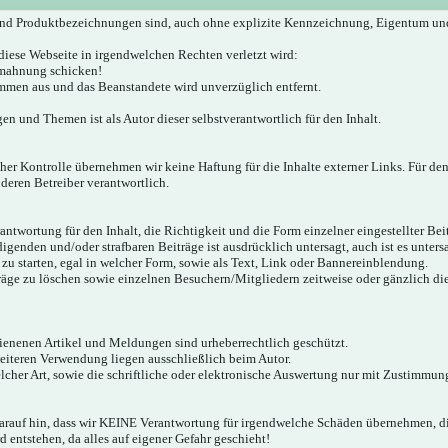
nd Produktbezeichnungen sind, auch ohne explizite Kennzeichnung, Eigentum un
diese Webseite in irgendwelchen Rechten verletzt wird:
bmahnung schicken!
mmen aus und das Beanstandete wird unverzüglich entfernt.
gen und Themen ist als Autor dieser selbstverantwortlich für den Inhalt.
icher Kontrolle übernehmen wir keine Haftung für die Inhalte externer Links. Für den
 deren Betreiber verantwortlich.
twortung für den Inhalt, die Richtigkeit und die Form einzelner eingestellter Bei
igenden und/oder strafbaren Beiträge ist ausdrücklich untersagt, auch ist es unter
zu starten, egal in welcher Form, sowie als Text, Link oder Bannereinblendung.
träge zu löschen sowie einzelnen Besuchern/Mitgliedern zeitweise oder gänzlich d
hienenen Artikel und Meldungen sind urheberrechtlich geschützt.
weiteren Verwendung liegen ausschließlich beim Autor.
cher Art, sowie die schriftliche oder elektronische Auswertung nur mit Zustimmung
darauf hin, dass wir KEINE Verantwortung für irgendwelche Schäden übernehmen,
 entstehen, da alles auf eigener Gefahr geschieht!