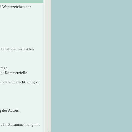
d Warenzeichen der
 Inhalt der verlinkten
träge.
sagt Kommerzielle
ie Schreibberechtigung zu
 des Autors.
 die im Zusammenhang mit