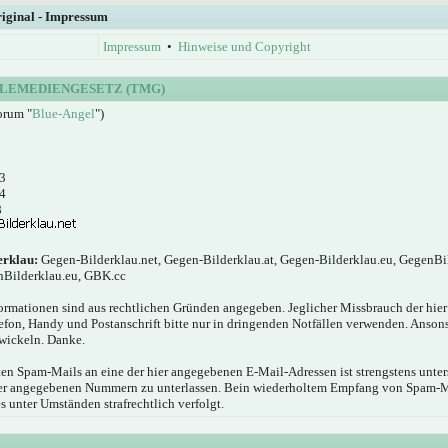
riginal - Impressum
Impressum
•
Hinweise und Copyright
LEMEDIENGESETZ (TMG)
orum "
Blue-Angel
")
3
4
8
erklau:
Gegen-Bilderklau.net, Gegen-Bilderklau.at, Gegen-Bilderklau.eu, GegenBi
nBilderklau.eu, GBK.cc
ormationen sind aus rechtlichen Gründen angegeben. Jeglicher Missbrauch der hie
elefon, Handy und Postanschrift bitte nur in dringenden Notfällen verwenden. Anson
wickeln. Danke.
n Spam-Mails an eine der hier angegebenen E-Mail-Adressen ist strengstens unters
hier angegebenen Nummern zu unterlassen. Bein wiederholtem Empfang von Spam-
s unter Umständen strafrechtlich verfolgt.