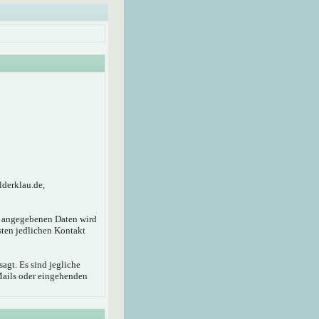
lderklau.de,
r angegebenen Daten wird
sten jedlichen Kontakt
agt. Es sind jegliche
Mails oder eingehenden