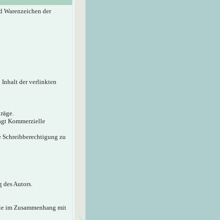
d Warenzeichen der
 Inhalt der verlinkten
träge.
sagt Kommerzielle
ie Schreibberechtigung zu
 des Autors.
 die im Zusammenhang mit