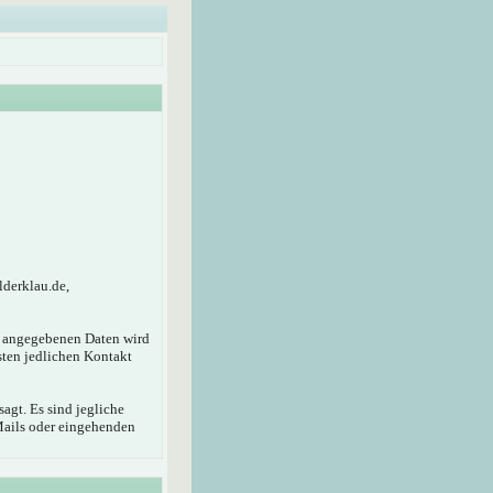
lderklau.de,
r angegebenen Daten wird
sten jedlichen Kontakt
agt. Es sind jegliche
Mails oder eingehenden