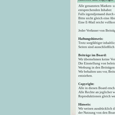
Alle genannten Marken- u
entsprechenden Inhaber.
Falls irgendjemand durch 
Bitte nicht gleich eine A
Eine E-Mail reicht vollko
Jeder Verfasser von Beiträ
Haftungshinweis:
Trotz sorgfältiger inhaltl
Seiten sind ausschließlich
Beiträge im Board:
Wir übernehmen keine Veran
Die Einstellung von beleid
Werbung in den Beiträgen 
Wir behalten uns vor, Bei
entziehen.
Copyright:
Alle in diesen Board ersc
Alle Rechte an jeglicher 
Reproduktionen gleich wel
Hinweis:
Wir weisen ausdrücklich 
der Nutzung von den Board