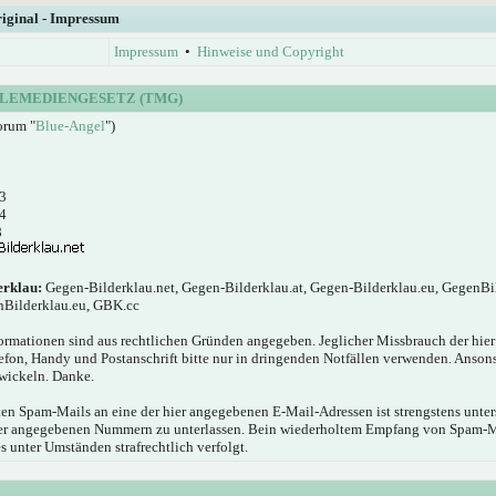
riginal - Impressum
Impressum
•
Hinweise und Copyright
LEMEDIENGESETZ (TMG)
orum "
Blue-Angel
")
3
4
8
erklau:
Gegen-Bilderklau.net, Gegen-Bilderklau.at, Gegen-Bilderklau.eu, GegenBi
nBilderklau.eu, GBK.cc
ormationen sind aus rechtlichen Gründen angegeben. Jeglicher Missbrauch der hie
elefon, Handy und Postanschrift bitte nur in dringenden Notfällen verwenden. Anson
wickeln. Danke.
n Spam-Mails an eine der hier angegebenen E-Mail-Adressen ist strengstens unters
hier angegebenen Nummern zu unterlassen. Bein wiederholtem Empfang von Spam-
s unter Umständen strafrechtlich verfolgt.