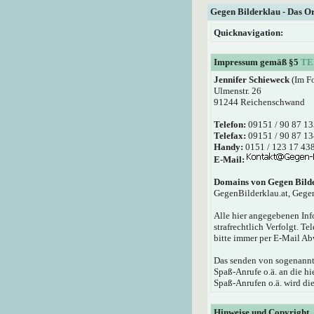
Gegen Bilderklau - Das O
Quicknavigation:
Impressum gemäß §5
TE
Jennifer Schieweck
(Im F
Ulmenstr. 26
91244 Reichenschwand
Telefon:
09151 / 90 87 13
Telefax:
09151 / 90 87 13
Handy:
0151 / 123 17 43
E-Mail:
Domains von Gegen Bild
GegenBilderklau.at, Gege
Alle hier angegebenen Inf
strafrechtlich Verfolgt. T
bitte immer per E-Mail Ab
Das senden von sogenannte
Spaß-Anrufe o.ä. an die 
Spaß-Anrufen o.ä. wird die
Hinweise und Copyright