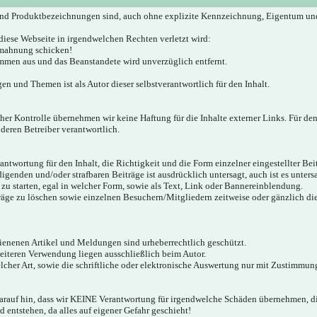
nd Produktbezeichnungen sind, auch ohne explizite Kennzeichnung, Eigentum un
diese Webseite in irgendwelchen Rechten verletzt wird:
bmahnung schicken!
mmen aus und das Beanstandete wird unverzüglich entfernt.
gen und Themen ist als Autor dieser selbstverantwortlich für den Inhalt.
icher Kontrolle übernehmen wir keine Haftung für die Inhalte externer Links. Für den
 deren Betreiber verantwortlich.
twortung für den Inhalt, die Richtigkeit und die Form einzelner eingestellter Bei
igenden und/oder strafbaren Beiträge ist ausdrücklich untersagt, auch ist es unter
zu starten, egal in welcher Form, sowie als Text, Link oder Bannereinblendung.
träge zu löschen sowie einzelnen Besuchern/Mitgliedern zeitweise oder gänzlich d
hienenen Artikel und Meldungen sind urheberrechtlich geschützt.
weiteren Verwendung liegen ausschließlich beim Autor.
cher Art, sowie die schriftliche oder elektronische Auswertung nur mit Zustimmung
darauf hin, dass wir KEINE Verantwortung für irgendwelche Schäden übernehmen,
 entstehen, da alles auf eigener Gefahr geschieht!