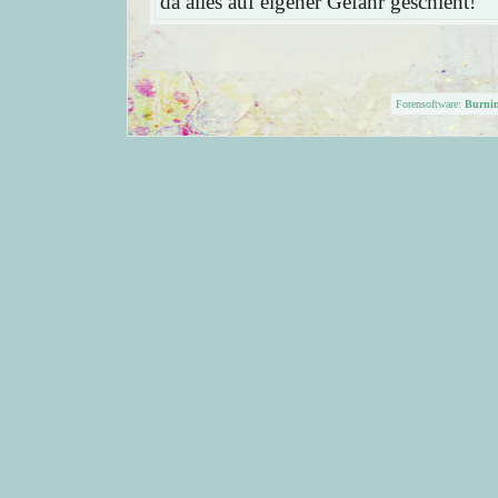
da alles auf eigener Gefahr geschieht!
Forensoftware:
Burni