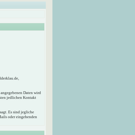
lderklau.de,
r angegebenen Daten wird
sten jedlichen Kontakt
agt. Es sind jegliche
Mails oder eingehenden