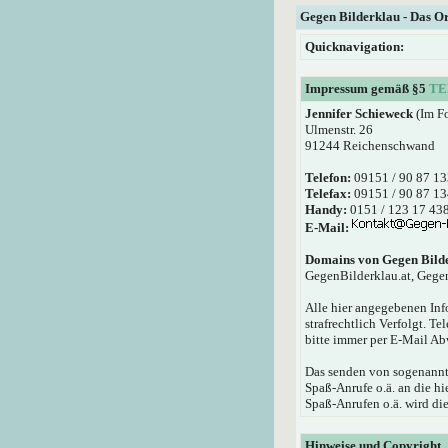
Gegen Bilderklau - Das O
Quicknavigation:
Impressum gemäß §5
TE
Jennifer Schieweck
(Im F
Ulmenstr. 26
91244 Reichenschwand
Telefon:
09151 / 90 87 13
Telefax:
09151 / 90 87 13
Handy:
0151 / 123 17 43
E-Mail:
Domains von Gegen Bild
GegenBilderklau.at, Gege
Alle hier angegebenen Inf
strafrechtlich Verfolgt. T
bitte immer per E-Mail Ab
Das senden von sogenannte
Spaß-Anrufe o.ä. an die 
Spaß-Anrufen o.ä. wird die
Hinweise und Copyright