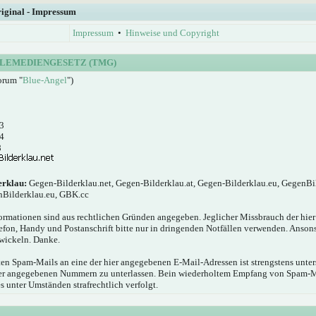
riginal - Impressum
Impressum
•
Hinweise und Copyright
LEMEDIENGESETZ (TMG)
orum "
Blue-Angel
")
3
4
8
erklau:
Gegen-Bilderklau.net, Gegen-Bilderklau.at, Gegen-Bilderklau.eu, GegenBi
nBilderklau.eu, GBK.cc
ormationen sind aus rechtlichen Gründen angegeben. Jeglicher Missbrauch der hie
elefon, Handy und Postanschrift bitte nur in dringenden Notfällen verwenden. Anson
wickeln. Danke.
n Spam-Mails an eine der hier angegebenen E-Mail-Adressen ist strengstens unters
hier angegebenen Nummern zu unterlassen. Bein wiederholtem Empfang von Spam-
s unter Umständen strafrechtlich verfolgt.