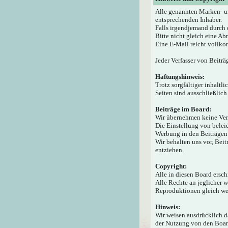
Alle genannten Marken- u
entsprechenden Inhaber.
Falls irgendjemand durch 
Bitte nicht gleich eine A
Eine E-Mail reicht vollko
Jeder Verfasser von Beiträ
Haftungshinweis:
Trotz sorgfältiger inhaltl
Seiten sind ausschließlich
Beiträge im Board:
Wir übernehmen keine Veran
Die Einstellung von beleid
Werbung in den Beiträgen 
Wir behalten uns vor, Bei
entziehen.
Copyright:
Alle in diesen Board ersc
Alle Rechte an jeglicher 
Reproduktionen gleich wel
Hinweis:
Wir weisen ausdrücklich 
der Nutzung von den Board