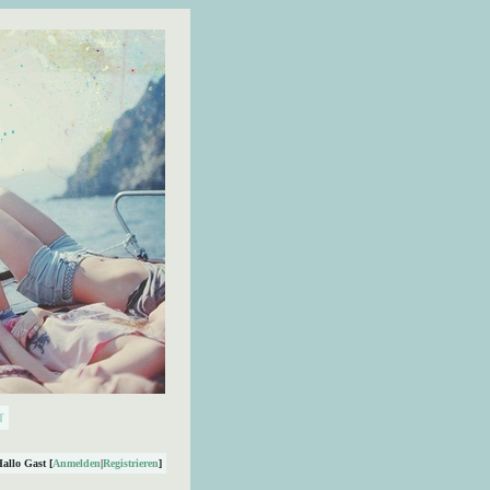
Hallo Gast [
Anmelden
|
Registrieren
]