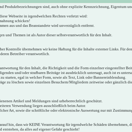
nd Produktbezeichnungen sind, auch ohne explizite Kennzeichnung, Eigentum un
diese Webseite in irgendwelchen Rechten verletzt wird:
bmahnung schicken!
mmen aus und das Beanstandete wird unverzüglich entfernt.
gen und Themen ist als Autor dieser selbstverantwortlich für den Inhalt.
icher Kontrolle übernehmen wir keine Haftung für die Inhalte externer Links. Für den
 deren Betreiber verantwortlich.
twortung für den Inhalt, die Richtigkeit und die Form einzelner eingestellter Bei
igenden und/oder strafbaren Beiträge ist ausdrücklich untersagt, auch ist es unter
zu starten, egal in welcher Form, sowie als Text, Link oder Bannereinblendung.
träge zu löschen sowie einzelnen Besuchern/Mitgliedern zeitweise oder gänzlich d
hienenen Artikel und Meldungen sind urheberrechtlich geschützt.
weiteren Verwendung liegen ausschließlich beim Autor.
cher Art, sowie die schriftliche oder elektronische Auswertung nur mit Zustimmung
darauf hin, dass wir KEINE Verantwortung für irgendwelche Schäden übernehmen,
 entstehen, da alles auf eigener Gefahr geschieht!