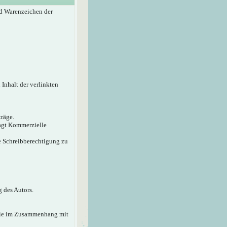
d Warenzeichen der
 Inhalt der verlinkten
träge.
sagt Kommerzielle
ie Schreibberechtigung zu
 des Autors.
 die im Zusammenhang mit