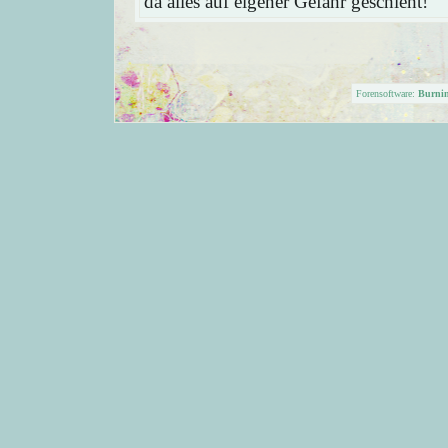
da alles auf eigener Gefahr geschieht!
Forensoftware:
Burni