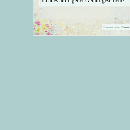
da alles auf eigener Gefahr geschieht!
Forensoftware:
Burni