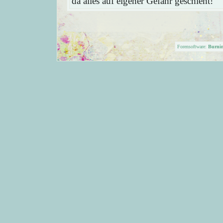
da alles auf eigener Gefahr geschieht!
Forensoftware:
Burni