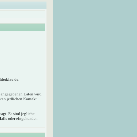
lderklau.de,
r angegebenen Daten wird
sten jedlichen Kontakt
agt. Es sind jegliche
Mails oder eingehenden