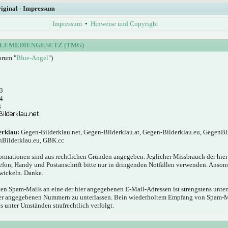
riginal - Impressum
Impressum
•
Hinweise und Copyright
LEMEDIENGESETZ (TMG)
orum "
Blue-Angel
")
3
4
8
erklau:
Gegen-Bilderklau.net, Gegen-Bilderklau.at, Gegen-Bilderklau.eu, GegenBi
nBilderklau.eu, GBK.cc
ormationen sind aus rechtlichen Gründen angegeben. Jeglicher Missbrauch der hie
elefon, Handy und Postanschrift bitte nur in dringenden Notfällen verwenden. Anson
wickeln. Danke.
n Spam-Mails an eine der hier angegebenen E-Mail-Adressen ist strengstens unters
hier angegebenen Nummern zu unterlassen. Bein wiederholtem Empfang von Spam-
s unter Umständen strafrechtlich verfolgt.