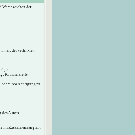
d Warenzeichen der
 Inhalt der verlinkten
träge.
sagt Kommerzielle
ie Schreibberechtigung zu
 des Autors.
 die im Zusammenhang mit