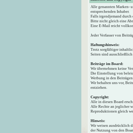
Alle genannten Marken- u
entsprechenden Inhaber.
Falls irgendjemand durch 
Bitte nicht gleich eine A
Eine E-Mail reicht vollko
Jeder Verfasser von Beiträ
Haftungshinweis:
Trotz sorgfältiger inhaltl
Seiten sind ausschließlich
Beiträge im Board:
Wir übernehmen keine Veran
Die Einstellung von beleid
Werbung in den Beiträgen 
Wir behalten uns vor, Bei
entziehen.
Copyright:
Alle in diesen Board ersc
Alle Rechte an jeglicher 
Reproduktionen gleich wel
Hinweis:
Wir weisen ausdrücklich 
der Nutzung von den Board