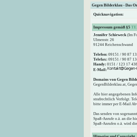
Gegen Bilderklau - Das O
Quicknavigation:
Impressum gemäß §5
TE
Jennifer Schieweck
(Im F
Ulmenstr. 26
91244 Reichenschwand
Telefon:
09151 / 90 87 13
Telefax:
09151 / 90 87 13
Handy:
0151 / 123 17 43
E-Mail:
Domains von Gegen Bild
GegenBilderklau.at, Gege
Alle hier angegebenen Inf
strafrechtlich Verfolgt. T
bitte immer per E-Mail Ab
Das senden von sogenannte
Spaß-Anrufe o.ä. an die 
Spaß-Anrufen o.ä. wird die
Hinweise und Copyright