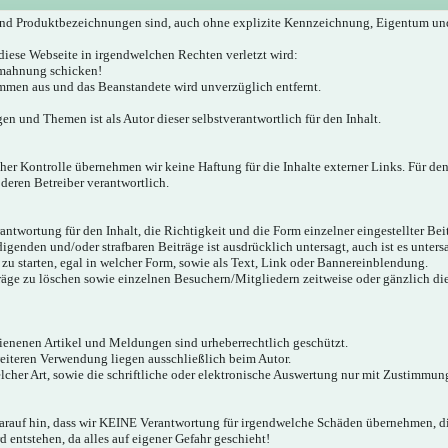
nd Produktbezeichnungen sind, auch ohne explizite Kennzeichnung, Eigentum un
diese Webseite in irgendwelchen Rechten verletzt wird:
bmahnung schicken!
mmen aus und das Beanstandete wird unverzüglich entfernt.
gen und Themen ist als Autor dieser selbstverantwortlich für den Inhalt.
icher Kontrolle übernehmen wir keine Haftung für die Inhalte externer Links. Für den
 deren Betreiber verantwortlich.
twortung für den Inhalt, die Richtigkeit und die Form einzelner eingestellter Bei
igenden und/oder strafbaren Beiträge ist ausdrücklich untersagt, auch ist es unter
zu starten, egal in welcher Form, sowie als Text, Link oder Bannereinblendung.
träge zu löschen sowie einzelnen Besuchern/Mitgliedern zeitweise oder gänzlich d
hienenen Artikel und Meldungen sind urheberrechtlich geschützt.
weiteren Verwendung liegen ausschließlich beim Autor.
cher Art, sowie die schriftliche oder elektronische Auswertung nur mit Zustimmung
darauf hin, dass wir KEINE Verantwortung für irgendwelche Schäden übernehmen,
 entstehen, da alles auf eigener Gefahr geschieht!