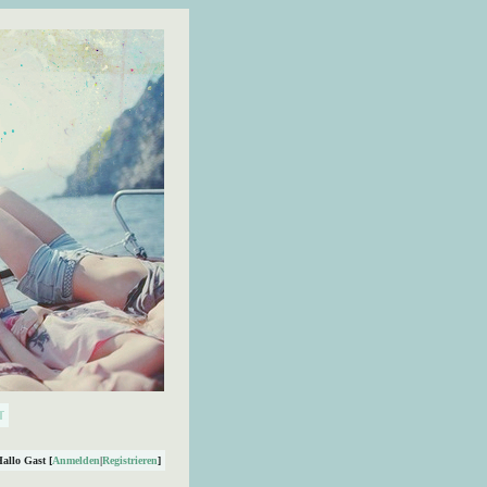
Hallo Gast [
Anmelden
|
Registrieren
]