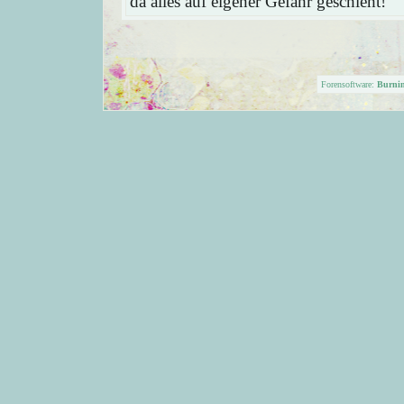
da alles auf eigener Gefahr geschieht!
Forensoftware:
Burni