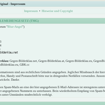
riginal - Impressum
Impressum
•
Hinweise und Copyright
LEMEDIENGESETZ (TMG)
orum "
Blue-Angel
")
3
4
8
erklau:
Gegen-Bilderklau.net, Gegen-Bilderklau.at, Gegen-Bilderklau.eu, GegenBi
nBilderklau.eu, GBK.cc
ormationen sind aus rechtlichen Gründen angegeben. Jeglicher Missbrauch der hie
elefon, Handy und Postanschrift bitte nur in dringenden Notfällen verwenden. Anson
wickeln. Danke.
n Spam-Mails an eine der hier angegebenen E-Mail-Adressen ist strengstens unters
hier angegebenen Nummern zu unterlassen. Bein wiederholtem Empfang von Spam-
s unter Umständen strafrechtlich verfolgt.