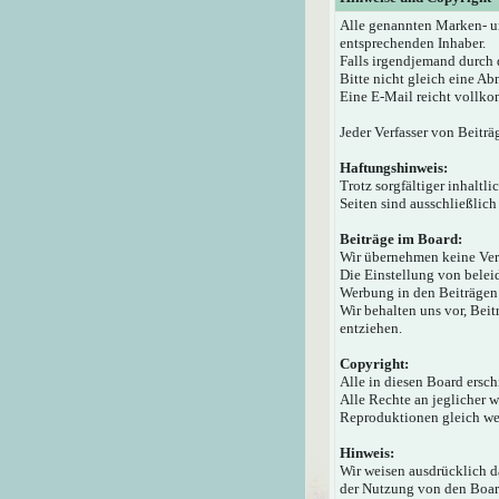
Alle genannten Marken- u
entsprechenden Inhaber.
Falls irgendjemand durch 
Bitte nicht gleich eine A
Eine E-Mail reicht vollko
Jeder Verfasser von Beiträ
Haftungshinweis:
Trotz sorgfältiger inhaltl
Seiten sind ausschließlich
Beiträge im Board:
Wir übernehmen keine Veran
Die Einstellung von beleid
Werbung in den Beiträgen 
Wir behalten uns vor, Bei
entziehen.
Copyright:
Alle in diesen Board ersc
Alle Rechte an jeglicher 
Reproduktionen gleich wel
Hinweis:
Wir weisen ausdrücklich 
der Nutzung von den Board