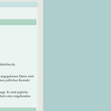
lderklau.de,
r angegebenen Daten wird
sten jedlichen Kontakt
agt. Es sind jegliche
Mails oder eingehenden