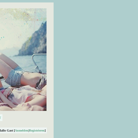
Hallo Gast [
Anmelden
|
Registrieren
]