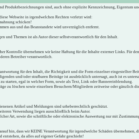
nd Produktbezeichnungen sind, auch ohne explizite Kennzeichnung, Eigentum un
diese Webseite in irgendwelchen Rechten verletzt wird:
bmahnung schicken!
mmen aus und das Beanstandete wird unverzüglich entfernt.
gen und Themen ist als Autor dieser selbstverantwortlich für den Inhalt.
icher Kontrolle übernehmen wir keine Haftung für die Inhalte externer Links. Für den
 deren Betreiber verantwortlich.
twortung für den Inhalt, die Richtigkeit und die Form einzelner eingestellter Bei
igenden und/oder strafbaren Beiträge ist ausdrücklich untersagt, auch ist es unter
zu starten, egal in welcher Form, sowie als Text, Link oder Bannereinblendung.
träge zu löschen sowie einzelnen Besuchern/Mitgliedern zeitweise oder gänzlich d
hienenen Artikel und Meldungen sind urheberrechtlich geschützt.
weiteren Verwendung liegen ausschließlich beim Autor.
cher Art, sowie die schriftliche oder elektronische Auswertung nur mit Zustimmung
darauf hin, dass wir KEINE Verantwortung für irgendwelche Schäden übernehmen,
 entstehen, da alles auf eigener Gefahr geschieht!