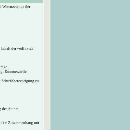
d Warenzeichen der
 Inhalt der verlinkten
träge.
sagt Kommerzielle
ie Schreibberechtigung zu
 des Autors.
 die im Zusammenhang mit