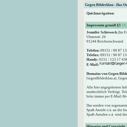
Gegen Bilderklau - Das O
Quicknavigation:
Impressum gemäß §5
TE
Jennifer Schieweck
(Im F
Ulmenstr. 26
91244 Reichenschwand
Telefon:
09151 / 90 87 13
Telefax:
09151 / 90 87 13
Handy:
0151 / 123 17 43
E-Mail:
Domains von Gegen Bild
GegenBilderklau.at, Gege
Alle hier angegebenen Inf
strafrechtlich Verfolgt. T
bitte immer per E-Mail Ab
Das senden von sogenannte
Spaß-Anrufe o.ä. an die 
Spaß-Anrufen o.ä. wird die
Hinweise und Copyright