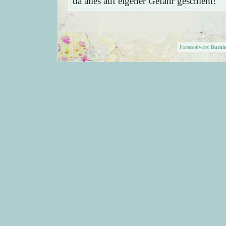
da alles auf eigener Gefahr geschieht!
Forensoftware:
Burni