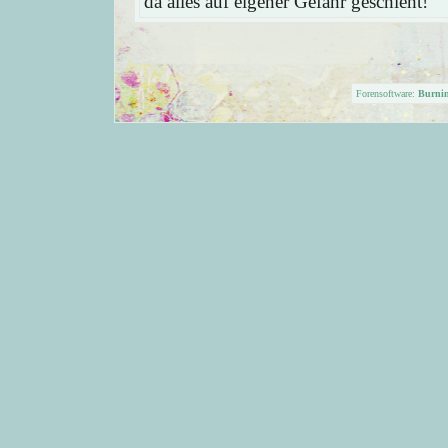
da alles auf eigener Gefahr geschieht!
Forensoftware:
Burni