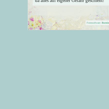
da alles auf eigener Gefahr geschieht!
Forensoftware:
Burni