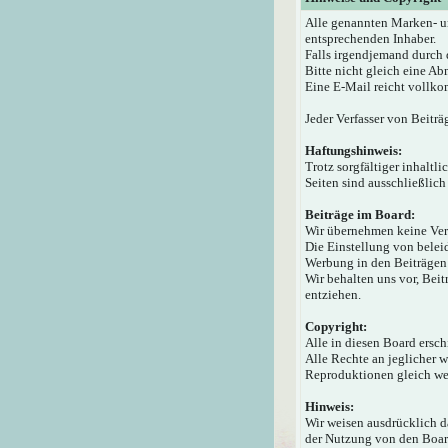
Alle genannten Marken- u
entsprechenden Inhaber.
Falls irgendjemand durch 
Bitte nicht gleich eine A
Eine E-Mail reicht vollko
Jeder Verfasser von Beiträ
Haftungshinweis:
Trotz sorgfältiger inhaltl
Seiten sind ausschließlich
Beiträge im Board:
Wir übernehmen keine Veran
Die Einstellung von beleid
Werbung in den Beiträgen 
Wir behalten uns vor, Bei
entziehen.
Copyright:
Alle in diesen Board ersc
Alle Rechte an jeglicher 
Reproduktionen gleich wel
Hinweis:
Wir weisen ausdrücklich 
der Nutzung von den Board