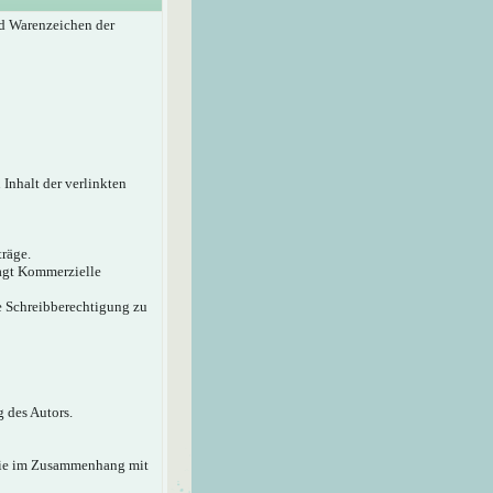
d Warenzeichen der
 Inhalt der verlinkten
träge.
sagt Kommerzielle
ie Schreibberechtigung zu
 des Autors.
 die im Zusammenhang mit