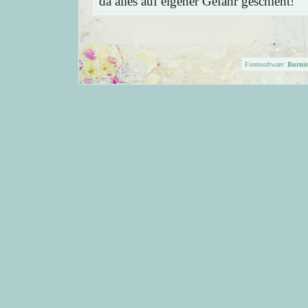
da alles auf eigener Gefahr geschieht!
Forensoftware:
Burni