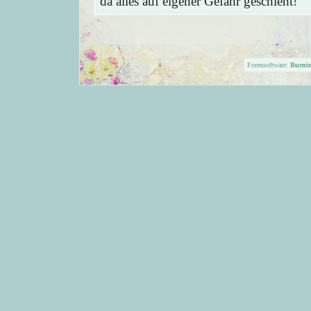
da alles auf eigener Gefahr geschieht!
Forensoftware:
Burni