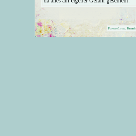
da alles auf eigener Gefahr geschieht!
Forensoftware:
Burni