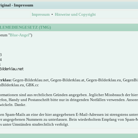
riginal - Impressum
Impressum
•
Hinweise und Copyright
LEMEDIENGESETZ (TMG)
orum "
Blue-Angel
")
3
4
8
erklau:
Gegen-Bilderklau.net, Gegen-Bilderklau.at, Gegen-Bilderklau.eu, GegenBi
nBilderklau.eu, GBK.cc
ormationen sind aus rechtlichen Gründen angegeben. Jeglicher Missbrauch der hie
elefon, Handy und Postanschrift bitte nur in dringenden Notfällen verwenden. Anson
wickeln. Danke.
n Spam-Mails an eine der hier angegebenen E-Mail-Adressen ist strengstens unters
hier angegebenen Nummern zu unterlassen. Bein wiederholtem Empfang von Spam-
s unter Umständen strafrechtlich verfolgt.