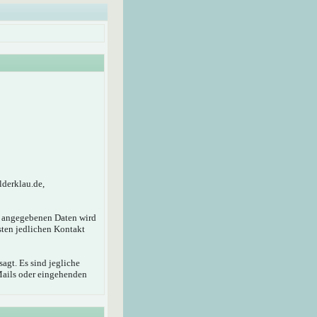
lderklau.de,
r angegebenen Daten wird
sten jedlichen Kontakt
agt. Es sind jegliche
Mails oder eingehenden