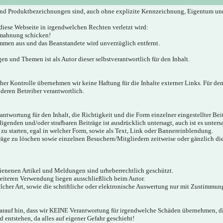
nd Produktbezeichnungen sind, auch ohne explizite Kennzeichnung, Eigentum un
diese Webseite in irgendwelchen Rechten verletzt wird:
bmahnung schicken!
mmen aus und das Beanstandete wird unverzüglich entfernt.
gen und Themen ist als Autor dieser selbstverantwortlich für den Inhalt.
icher Kontrolle übernehmen wir keine Haftung für die Inhalte externer Links. Für den
 deren Betreiber verantwortlich.
twortung für den Inhalt, die Richtigkeit und die Form einzelner eingestellter Bei
igenden und/oder strafbaren Beiträge ist ausdrücklich untersagt, auch ist es unter
zu starten, egal in welcher Form, sowie als Text, Link oder Bannereinblendung.
träge zu löschen sowie einzelnen Besuchern/Mitgliedern zeitweise oder gänzlich d
hienenen Artikel und Meldungen sind urheberrechtlich geschützt.
weiteren Verwendung liegen ausschließlich beim Autor.
cher Art, sowie die schriftliche oder elektronische Auswertung nur mit Zustimmung
darauf hin, dass wir KEINE Verantwortung für irgendwelche Schäden übernehmen,
 entstehen, da alles auf eigener Gefahr geschieht!