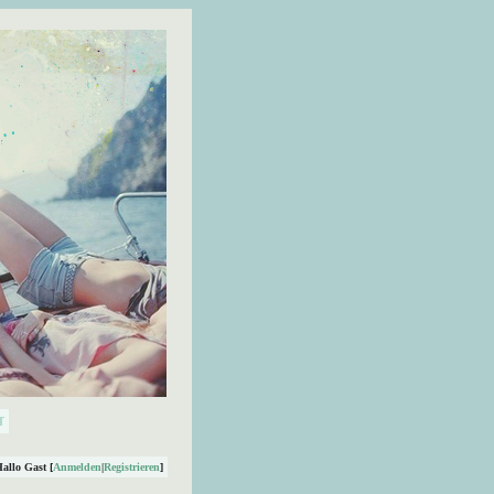
Hallo Gast [
Anmelden
|
Registrieren
]