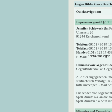
Gegen Bilderklau - Das O
Quicknavigation:
Impressum gemäß §5
TE
Jennifer Schieweck
(Im F
Ulmenstr. 26
91244 Reichenschwand
Telefon:
09151 / 90 87 13
Telefax:
09151 / 90 87 13
Handy:
0151 / 123 17 43
E-Mail:
Domains von Gegen Bild
GegenBilderklau.at, Gege
Alle hier angegebenen Inf
strafrechtlich Verfolgt. T
bitte immer per E-Mail Ab
Das senden von sogenannte
Spaß-Anrufe o.ä. an die 
Spaß-Anrufen o.ä. wird die
Hinweise und Copyright