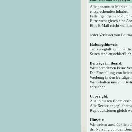
Alle genannten Marken- u
entsprechenden Inhaber.
Falls irgendjemand durch 
Bitte nicht gleich eine A
Eine E-Mail reicht vollko
Jeder Verfasser von Beiträ
Haftungshinweis:
Trotz sorgfältiger inhaltl
Seiten sind ausschließlich
Beiträge im Board:
Wir übernehmen keine Veran
Die Einstellung von beleid
Werbung in den Beiträgen 
Wir behalten uns vor, Bei
entziehen.
Copyright:
Alle in diesen Board ersc
Alle Rechte an jeglicher 
Reproduktionen gleich wel
Hinweis:
Wir weisen ausdrücklich 
der Nutzung von den Board