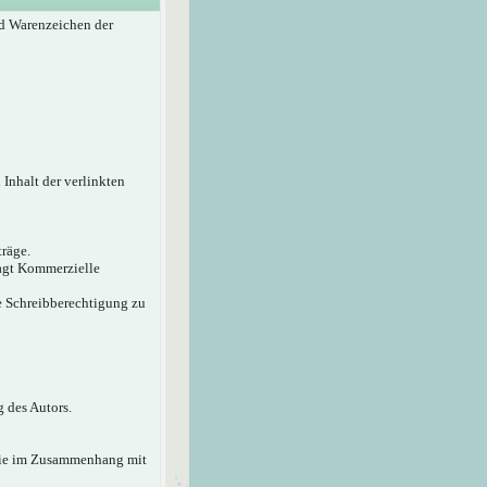
d Warenzeichen der
 Inhalt der verlinkten
träge.
sagt Kommerzielle
ie Schreibberechtigung zu
 des Autors.
 die im Zusammenhang mit