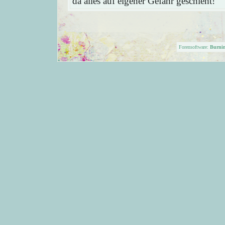
da alles auf eigener Gefahr geschieht!
Forensoftware:
Burni